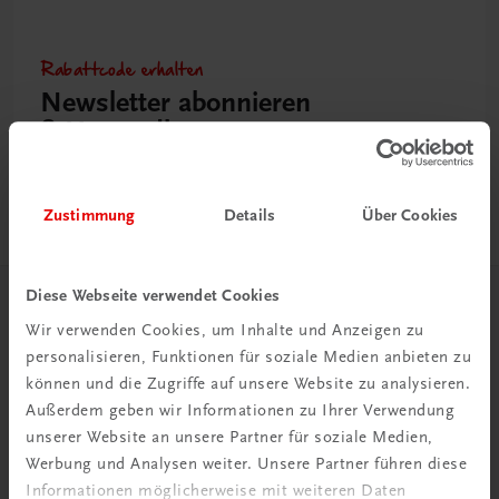
Rabattcode erhalten
Newsletter abonnieren
& Versandkosten sparen
Jetzt anmelden
Zustimmung
Details
Über Cookies
Diese Webseite verwendet Cookies
Herzlich willkommen bei TRAUNER!
Wir verwenden Cookies, um Inhalte und Anzeigen zu
personalisieren, Funktionen für soziale Medien anbieten zu
können und die Zugriffe auf unsere Website zu analysieren.
Außerdem geben wir Informationen zu Ihrer Verwendung
unserer Website an unsere Partner für soziale Medien,
Werbung und Analysen weiter. Unsere Partner führen diese
Wir über uns
Informationen möglicherweise mit weiteren Daten