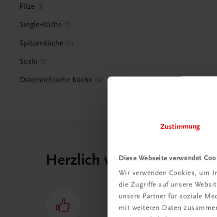
Pilze
1
Single-Küche
1
Spitzenküche
3
Sushi
1
Österreichische Küche
6
Zustimmung
Herzlich willkommen bei
Diese Webseite verwendet Coo
Wir verwenden Cookies, um In
die Zugriffe auf unsere Webs
unsere Partner für soziale M
mit weiteren Daten zusammen,