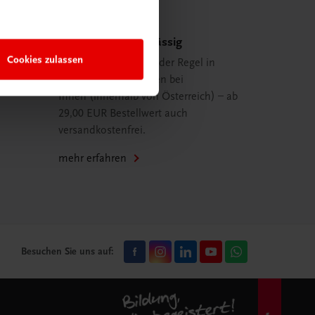
Schnell und zuverlässig
Cookies zulassen
Ihre Bestellung ist in der Regel in
spätestens 48 Stunden bei
Ihnen (innerhalb von Österreich) – ab
29,00 EUR Bestellwert auch
versandkostenfrei.
mehr erfahren
Besuchen Sie uns auf: