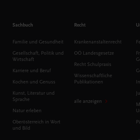
Sachbuch
Recht
Un
Familie und Gesundheit
Krankenanstaltenrecht
Gesellschaft, Politik und
OÖ Landesgesetze
F
Wirtschaft
G
Recht Schulpraxis
Karriere und Beruf
G
Wissenschaftliche
Kochen und Genuss
Publikationen
I
Kunst, Literatur und
J
Sprache
alle anzeigen
M
Natur erleben
U
Oberösterreich in Wort
P
und Bild