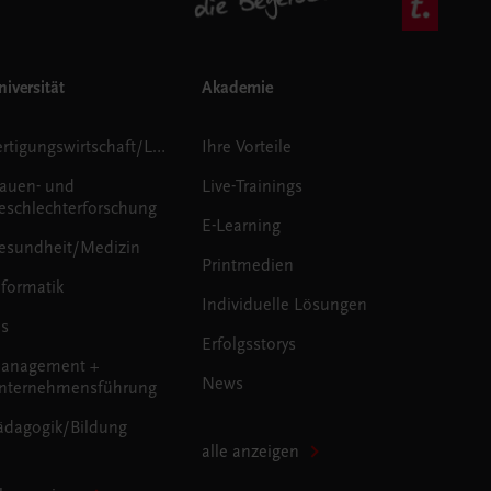
iversität
Akademie
Fertigungswirtschaft/Logistik
Ihre Vorteile
rauen- und
Live-Trainings
eschlechterforschung
E-Learning
esundheit/Medizin
Printmedien
nformatik
Individuelle Lösungen
us
Erfolgsstorys
anagement +
News
nternehmensführung
ädagogik/Bildung
alle anzeigen