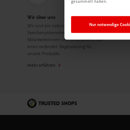
gesammelt haben.
Wir über uns
Nur notwendige Cook
Wir sind ein österreichisches
Familienunternehmen mit 75
Mitarbeiterinnen und Mitarbeitern, die
eines verbindet: Begeisterung für
unsere Produkte.
mehr erfahren