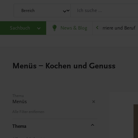
eit
Sachbuch
Gesellschaft, Politik und Wirtschaft
News & Blog
Karriere und Beruf
Menüs – Kochen und Genuss
Thema
Menüs
Alle Filter entfernen
Thema