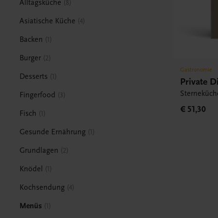
Alltagsküche
8
Asiatische Küche
4
Backen
1
Burger
2
Gastronomie
Desserts
1
Private D
Sterneküch
Fingerfood
3
€ 51,30
Fisch
1
Gesunde Ernährung
1
Grundlagen
2
Knödel
1
Kochsendung
4
Menüs
1