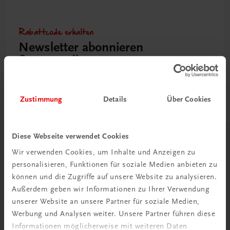
Rabattcode erhalten
Newsletter abonnieren
& Versandkosten sparen
Jetzt anmelden
Zustimmung
Details
Über Cookies
Diese Webseite verwendet Cookies
Herzlich willkommen bei TRAUNER!
Wir verwenden Cookies, um Inhalte und Anzeigen zu
personalisieren, Funktionen für soziale Medien anbieten zu
können und die Zugriffe auf unsere Website zu analysieren.
Außerdem geben wir Informationen zu Ihrer Verwendung
unserer Website an unsere Partner für soziale Medien,
Werbung und Analysen weiter. Unsere Partner führen diese
Wir über uns
Informationen möglicherweise mit weiteren Daten