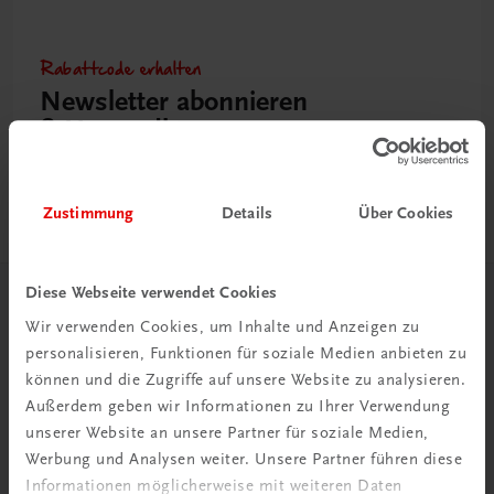
Rabattcode erhalten
Newsletter abonnieren
& Versandkosten sparen
Jetzt anmelden
Zustimmung
Details
Über Cookies
Diese Webseite verwendet Cookies
Herzlich willkommen bei TRAUNER!
Wir verwenden Cookies, um Inhalte und Anzeigen zu
personalisieren, Funktionen für soziale Medien anbieten zu
können und die Zugriffe auf unsere Website zu analysieren.
Außerdem geben wir Informationen zu Ihrer Verwendung
unserer Website an unsere Partner für soziale Medien,
Werbung und Analysen weiter. Unsere Partner führen diese
Wir über uns
Informationen möglicherweise mit weiteren Daten