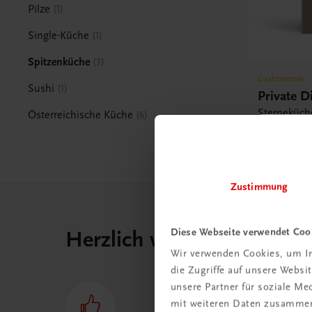
Pilze
1
Single-Küche
1
Spitzenküche
3
Gastronomie
Sushi
1
Private D
Sterneküch
Österreichische Küche
6
€ 51,30
Zustimmung
Diese Webseite verwendet Coo
Herzlich willkommen bei
Wir verwenden Cookies, um In
die Zugriffe auf unsere Webs
unsere Partner für soziale M
mit weiteren Daten zusammen,