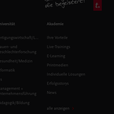
iversität
Akademie
Fertigungswirtschaft/Logistik
Ihre Vorteile
rauen- und
Live-Trainings
eschlechterforschung
E-Learning
esundheit/Medizin
Printmedien
nformatik
Individuelle Lösungen
us
Erfolgsstorys
anagement +
News
nternehmensführung
ädagogik/Bildung
alle anzeigen