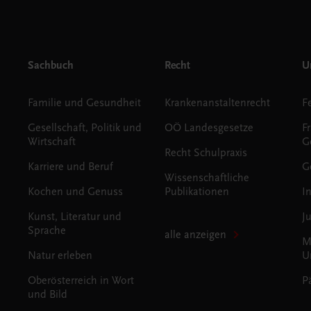
Sachbuch
Recht
Un
Familie und Gesundheit
Krankenanstaltenrecht
Gesellschaft, Politik und
OÖ Landesgesetze
F
Wirtschaft
G
Recht Schulpraxis
Karriere und Beruf
G
Wissenschaftliche
Kochen und Genuss
Publikationen
I
Kunst, Literatur und
J
Sprache
alle anzeigen
M
Natur erleben
U
Oberösterreich in Wort
P
und Bild