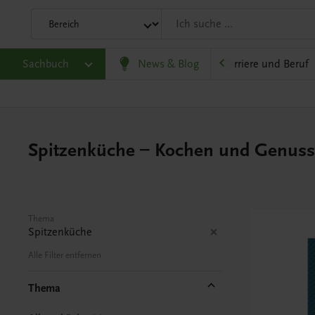
eit
Sachbuch
Gesellschaft, Politik und Wirtschaft
News & Blog
Karriere und Beruf
Spitzenküche – Kochen und Genus
Thema
Spitzenküche
Alle Filter entfernen
Thema