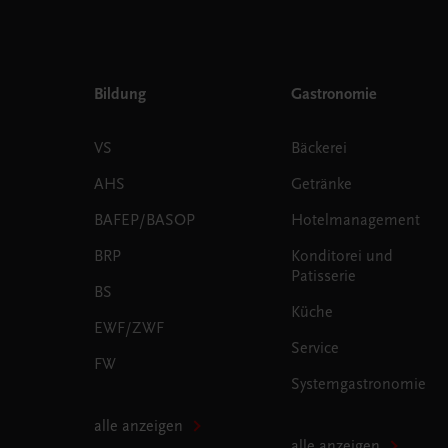
Bildung
Gastronomie
VS
Bäckerei
AHS
Getränke
BAFEP/BASOP
Hotelmanagement
BRP
Konditorei und
Patisserie
BS
Küche
EWF/ZWF
Service
FW
Systemgastronomie
alle anzeigen
alle anzeigen