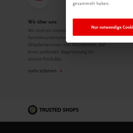
gesammelt haben.
Wir über uns
Nur notwendige Cook
Wir sind ein österreichisches
Familienunternehmen mit 75
Mitarbeiterinnen und Mitarbeitern, die
eines verbindet: Begeisterung für
unsere Produkte.
mehr erfahren