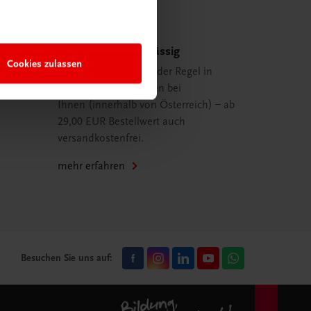
Schnell und zuverlässig
Cookies zulassen
Ihre Bestellung ist in der Regel in
spätestens 48 Stunden bei
Ihnen (innerhalb von Österreich) – ab
29,00 EUR Bestellwert auch
versandkostenfrei.
mehr erfahren
Besuchen Sie uns auf: