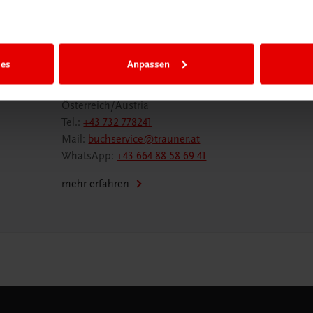
Wir sind gerne für Sie da
ies
Anpassen
TRAUNER Verlag + Buchservice GmbH
Köglstraße 14 | 4020 Linz
Österreich/Austria
Tel.:
+43 732 778241
Mail:
buchservice@trauner.at
WhatsApp:
+43 664 88 58 69 41
mehr erfahren