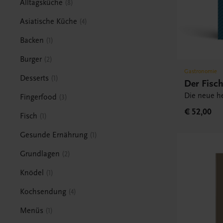
Alltagsküche
8
Asiatische Küche
4
Backen
1
Burger
2
Gastronomie
Desserts
1
Der Fisc
Die neue h
Fingerfood
3
€ 52,00
Fisch
1
Gesunde Ernährung
1
Grundlagen
2
Knödel
1
Kochsendung
4
Menüs
1