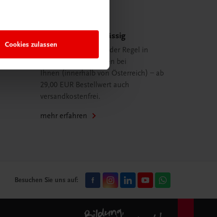
Schnell und zuverlässig
Cookies zulassen
Ihre Bestellung ist in der Regel in
spätestens 48 Stunden bei
Ihnen (innerhalb von Österreich) – ab
29,00 EUR Bestellwert auch
versandkostenfrei.
mehr erfahren
Besuchen Sie uns auf: