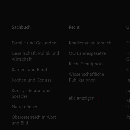
Sachbuch
Recht
Un
Familie und Gesundheit
Krankenanstaltenrecht
Gesellschaft, Politik und
OÖ Landesgesetze
F
Wirtschaft
G
Recht Schulpraxis
Karriere und Beruf
G
Wissenschaftliche
Kochen und Genuss
Publikationen
I
Kunst, Literatur und
J
Sprache
alle anzeigen
M
Natur erleben
U
Oberösterreich in Wort
P
und Bild