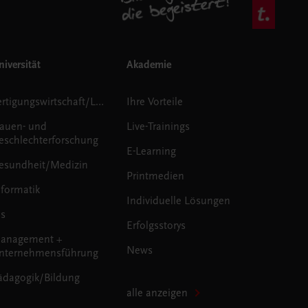
iversität
Akademie
Fertigungswirtschaft/Logistik
Ihre Vorteile
rauen- und
Live-Trainings
eschlechterforschung
E-Learning
esundheit/Medizin
Printmedien
nformatik
Individuelle Lösungen
us
Erfolgsstorys
anagement +
News
nternehmensführung
ädagogik/Bildung
alle anzeigen