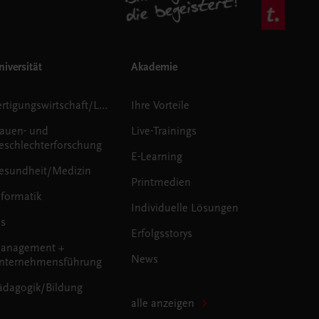
iversität
Akademie
Fertigungswirtschaft/Logistik
Ihre Vorteile
rauen- und
Live-Trainings
eschlechterforschung
E-Learning
esundheit/Medizin
Printmedien
nformatik
Individuelle Lösungen
us
Erfolgsstorys
anagement +
News
nternehmensführung
ädagogik/Bildung
alle anzeigen