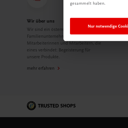
gesammelt haben.
Wir über uns
Nur notwendige Cook
Wir sind ein österreichisches
Familienunternehmen mit 75
Mitarbeiterinnen und Mitarbeitern, die
eines verbindet: Begeisterung für
unsere Produkte.
mehr erfahren