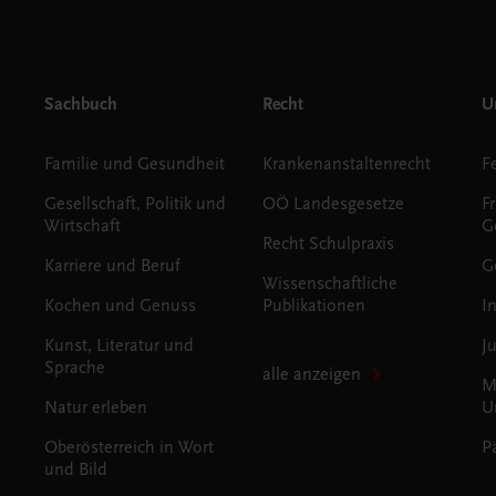
Sachbuch
Recht
Un
Familie und Gesundheit
Krankenanstaltenrecht
Gesellschaft, Politik und
OÖ Landesgesetze
F
Wirtschaft
G
Recht Schulpraxis
Karriere und Beruf
G
Wissenschaftliche
Kochen und Genuss
Publikationen
I
Kunst, Literatur und
J
Sprache
alle anzeigen
M
Natur erleben
U
Oberösterreich in Wort
P
und Bild