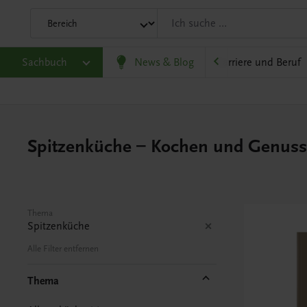
eit
Sachbuch
Gesellschaft, Politik und Wirtschaft
News & Blog
Karriere und Beruf
Spitzenküche – Kochen und Genus
Thema
Spitzenküche
Alle Filter entfernen
Thema