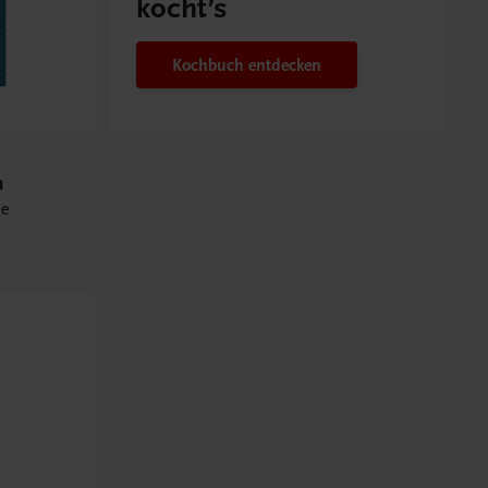
kocht’s
Kochbuch entdecken
h
he