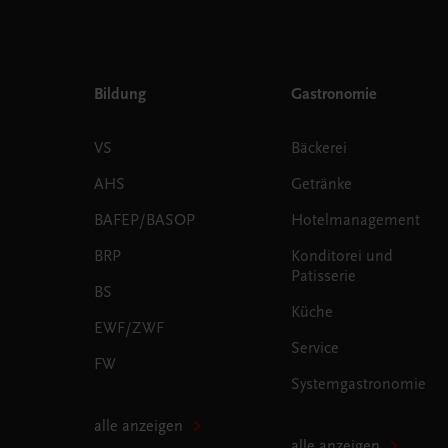
Bildung
Gastronomie
VS
Bäckerei
AHS
Getränke
BAFEP/BASOP
Hotelmanagement
BRP
Konditorei und
Patisserie
BS
Küche
EWF/ZWF
Service
FW
Systemgastronomie
alle anzeigen
alle anzeigen