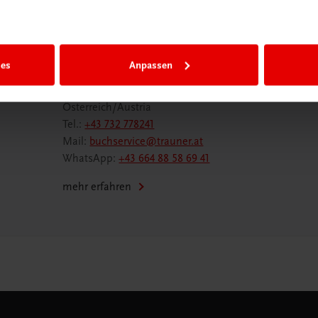
Wir sind gerne für Sie da
ies
Anpassen
TRAUNER Verlag + Buchservice GmbH
Köglstraße 14 | 4020 Linz
Österreich/Austria
Tel.:
+43 732 778241
Mail:
buchservice@trauner.at
WhatsApp:
+43 664 88 58 69 41
mehr erfahren