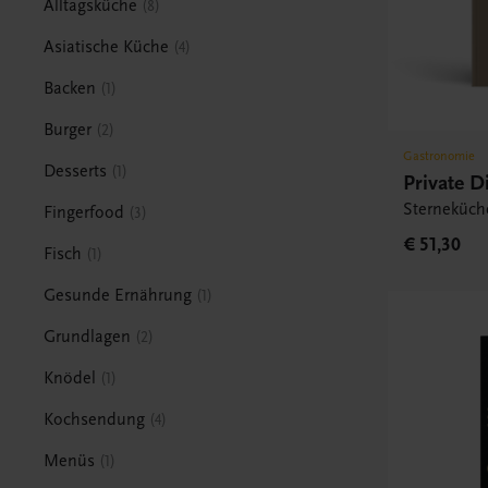
Alltagsküche
8
Asiatische Küche
4
Backen
1
Burger
2
Gastronomie
Desserts
1
Private D
Sterneküch
Fingerfood
3
€ 51,30
Fisch
1
Gesunde Ernährung
1
Grundlagen
2
Knödel
1
Kochsendung
4
Menüs
1