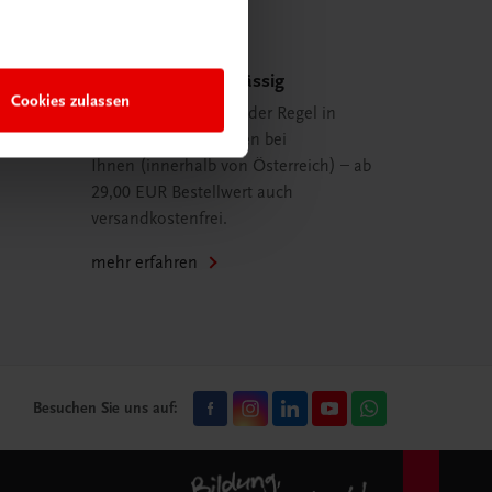
Schnell und zuverlässig
Cookies zulassen
Ihre Bestellung ist in der Regel in
spätestens 48 Stunden bei
Ihnen (innerhalb von Österreich) – ab
29,00 EUR Bestellwert auch
versandkostenfrei.
mehr erfahren
Besuchen Sie uns auf: