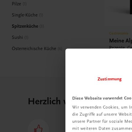
Pilze
1
Single-Küche
1
Spitzenküche
3
Gastronomie
Sushi
1
Meine Al
Rezepte, G
Österreichische Küche
6
€ 55,00
Zustimmung
Diese Webseite verwendet Coo
Herzlich willkommen bei
Wir verwenden Cookies, um In
die Zugriffe auf unsere Webs
unsere Partner für soziale M
mit weiteren Daten zusammen,