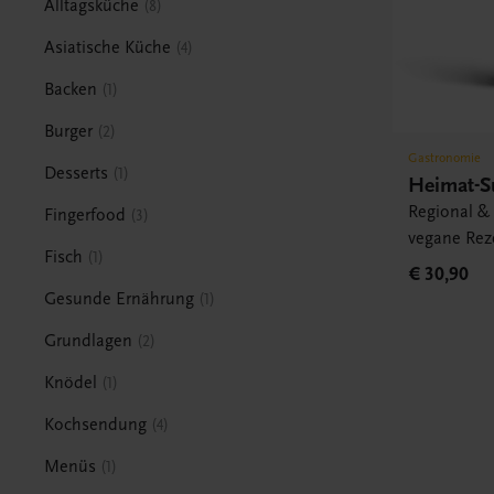
Alltagsküche
8
Asiatische Küche
4
Backen
1
Burger
2
Gastronomie
Desserts
1
Heimat-S
Regional & 
Fingerfood
3
vegane Rez
Fisch
1
€ 30,90
Gesunde Ernährung
1
Grundlagen
2
Knödel
1
Kochsendung
4
Menüs
1