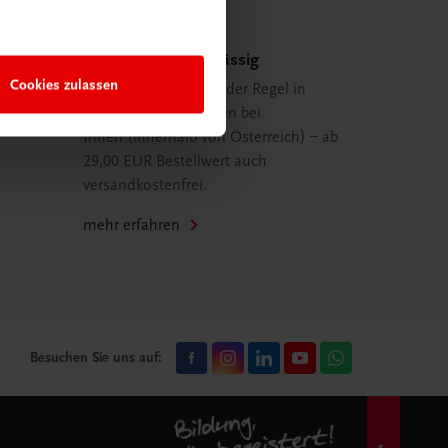
Schnell und zuverlässig
Cookies zulassen
Ihre Bestellung ist in der Regel in
spätestens 48 Stunden bei
Ihnen (innerhalb von Österreich) – ab
29,00 EUR Bestellwert auch
versandkostenfrei.
mehr erfahren
Besuchen Sie uns auf: