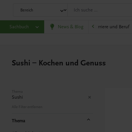
eit
Sachbuch
Gesellschaft, Politik und Wirtschaft
News & Blog
Karriere und Beruf
Sushi – Kochen und Genuss
Thema
Sushi
Alle Filter entfernen
Thema