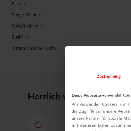
Pilze
1
Single-Küche
1
Spitzenküche
3
Sushi
1
Österreichische Küche
6
Zustimmung
Herzlich willkommen bei
Diese Webseite verwendet Coo
Wir verwenden Cookies, um In
die Zugriffe auf unsere Webs
unsere Partner für soziale M
mit weiteren Daten zusammen,