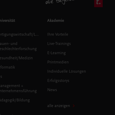
iversität
Akademie
Fertigungswirtschaft/Logistik
Ihre Vorteile
rauen- und
Live-Trainings
eschlechterforschung
E-Learning
esundheit/Medizin
Printmedien
nformatik
Individuelle Lösungen
us
Erfolgsstorys
anagement +
News
nternehmensführung
ädagogik/Bildung
alle anzeigen