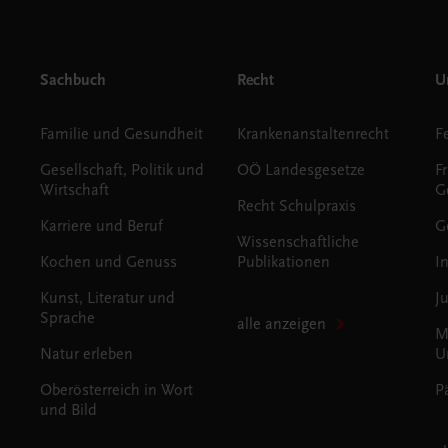
Sachbuch
Recht
Un
Familie und Gesundheit
Krankenanstaltenrecht
Gesellschaft, Politik und
OÖ Landesgesetze
F
Wirtschaft
G
Recht Schulpraxis
Karriere und Beruf
G
Wissenschaftliche
Kochen und Genuss
Publikationen
I
Kunst, Literatur und
J
Sprache
alle anzeigen
M
Natur erleben
U
Oberösterreich in Wort
P
und Bild