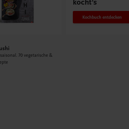
kocht’s
Kochbuch entdecken
ushi
saisonal. 70 vegetarische &
epte