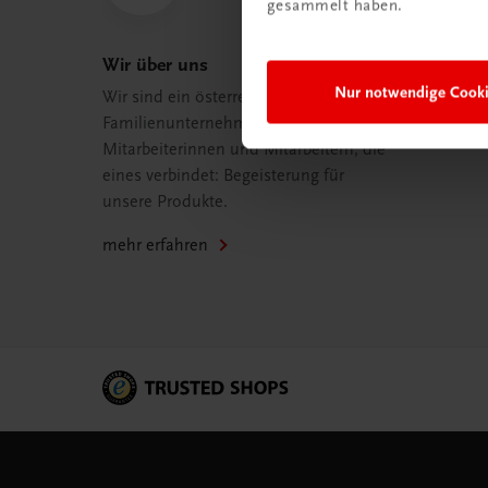
gesammelt haben.
Wir über uns
Nur notwendige Cook
Wir sind ein österreichisches
Familienunternehmen mit 75
Mitarbeiterinnen und Mitarbeitern, die
eines verbindet: Begeisterung für
unsere Produkte.
mehr erfahren