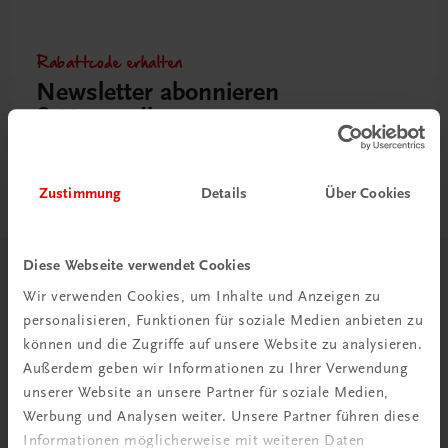
Rabattcode erhalten
Newsletter abonnieren
& Versandkosten sparen
Jetzt anmelden
Zustimmung
Details
Über Cookies
Diese Webseite verwendet Cookies
Herzlich willkommen bei TRAUNER!
Wir verwenden Cookies, um Inhalte und Anzeigen zu
personalisieren, Funktionen für soziale Medien anbieten zu
können und die Zugriffe auf unsere Website zu analysieren.
Außerdem geben wir Informationen zu Ihrer Verwendung
unserer Website an unsere Partner für soziale Medien,
Werbung und Analysen weiter. Unsere Partner führen diese
Wir über uns
Informationen möglicherweise mit weiteren Daten