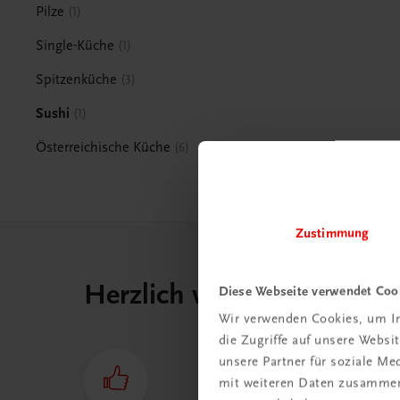
Pilze
1
Single-Küche
1
Spitzenküche
3
Sushi
1
Österreichische Küche
6
Zustimmung
Herzlich willkommen bei
Diese Webseite verwendet Coo
Wir verwenden Cookies, um In
die Zugriffe auf unsere Webs
unsere Partner für soziale M
mit weiteren Daten zusammen,