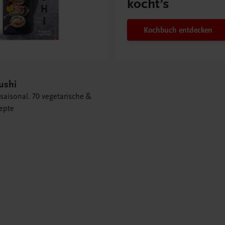
kocht’s
Kochbuch entdecken
ushi
saisonal. 70 vegetarische &
epte