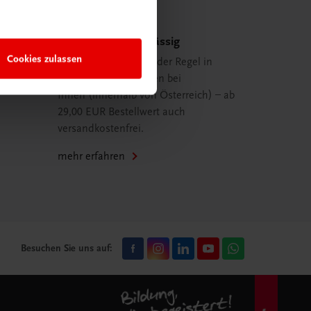
Schnell und zuverlässig
Cookies zulassen
Ihre Bestellung ist in der Regel in
spätestens 48 Stunden bei
Ihnen (innerhalb von Österreich) – ab
29,00 EUR Bestellwert auch
versandkostenfrei.
mehr erfahren
Besuchen Sie uns auf: