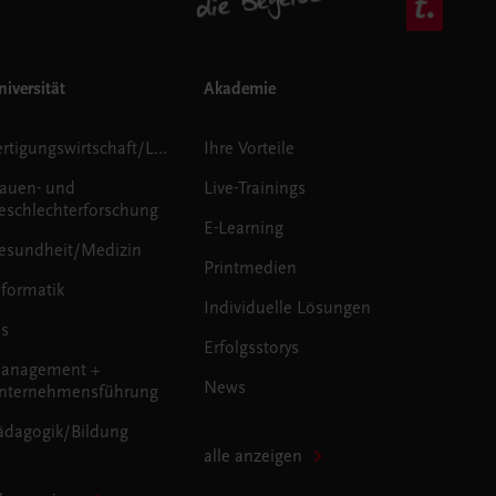
iversität
Akademie
Fertigungswirtschaft/Logistik
Ihre Vorteile
rauen- und
Live-Trainings
eschlechterforschung
E-Learning
esundheit/Medizin
Printmedien
nformatik
Individuelle Lösungen
us
Erfolgsstorys
anagement +
News
nternehmensführung
ädagogik/Bildung
alle anzeigen