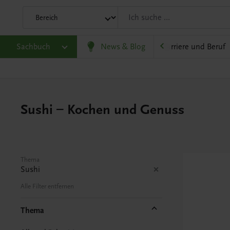
eit
Sachbuch
Gesellschaft, Politik und Wirtschaft
News & Blog
Karriere und Beruf
Sushi – Kochen und Genuss
Thema
Sushi
Alle Filter entfernen
Thema