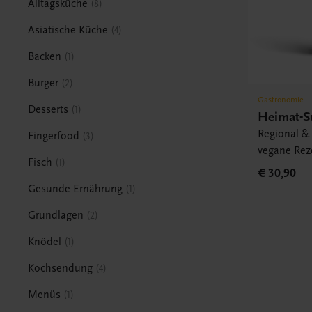
Alltagsküche
8
Asiatische Küche
4
Backen
1
Burger
2
Gastronomie
Desserts
1
Heimat-S
Regional & 
Fingerfood
3
vegane Rez
Fisch
1
€ 30,90
Gesunde Ernährung
1
Grundlagen
2
Knödel
1
Kochsendung
4
Menüs
1