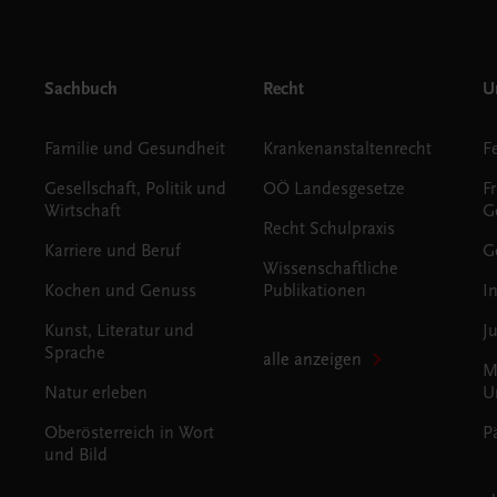
Sachbuch
Recht
Un
Familie und Gesundheit
Krankenanstaltenrecht
Gesellschaft, Politik und
OÖ Landesgesetze
F
Wirtschaft
G
Recht Schulpraxis
Karriere und Beruf
G
Wissenschaftliche
Kochen und Genuss
Publikationen
I
Kunst, Literatur und
J
Sprache
alle anzeigen
M
Natur erleben
U
Oberösterreich in Wort
P
und Bild