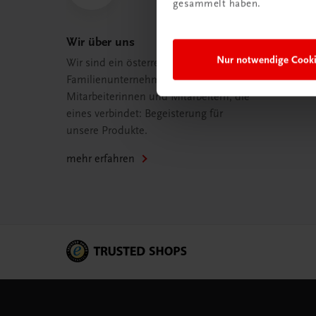
gesammelt haben.
Wir über uns
Nur notwendige Cook
Wir sind ein österreichisches
Familienunternehmen mit 75
Mitarbeiterinnen und Mitarbeitern, die
eines verbindet: Begeisterung für
unsere Produkte.
mehr erfahren