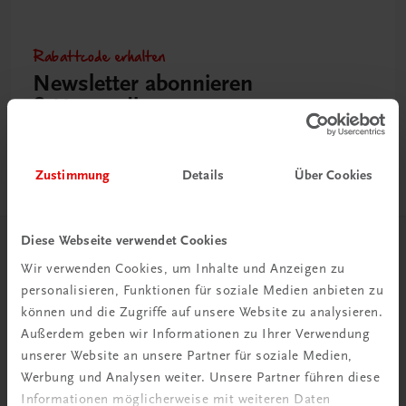
Rabattcode erhalten
Newsletter abonnieren
& Versandkosten sparen
Jetzt anmelden
Zustimmung
Details
Über Cookies
Diese Webseite verwendet Cookies
Herzlich willkommen bei TRAUNER!
Wir verwenden Cookies, um Inhalte und Anzeigen zu
personalisieren, Funktionen für soziale Medien anbieten zu
können und die Zugriffe auf unsere Website zu analysieren.
Außerdem geben wir Informationen zu Ihrer Verwendung
unserer Website an unsere Partner für soziale Medien,
Werbung und Analysen weiter. Unsere Partner führen diese
Wir über uns
Informationen möglicherweise mit weiteren Daten