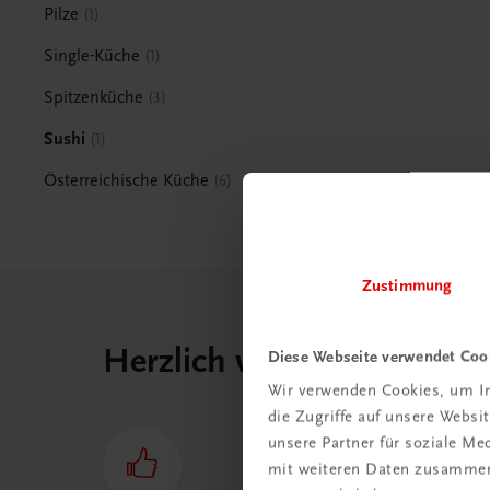
Pilze
1
Single-Küche
1
Spitzenküche
3
Sushi
1
Österreichische Küche
6
Zustimmung
Herzlich willkommen bei
Diese Webseite verwendet Coo
Wir verwenden Cookies, um In
die Zugriffe auf unsere Webs
unsere Partner für soziale M
mit weiteren Daten zusammen,