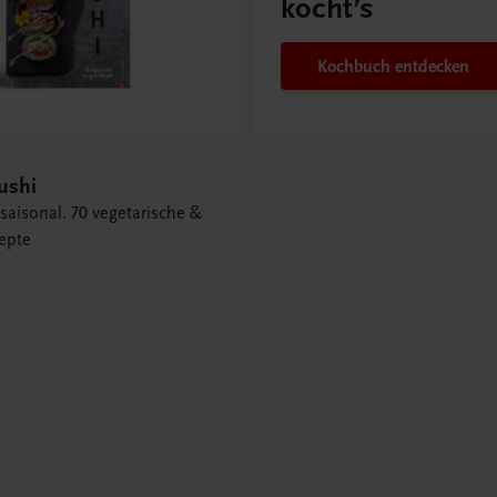
kocht’s
Kochbuch entdecken
ushi
saisonal. 70 vegetarische &
epte