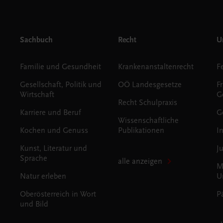
Sachbuch
Recht
Un
Familie und Gesundheit
Krankenanstaltenrecht
Gesellschaft, Politik und
OÖ Landesgesetze
F
Wirtschaft
G
Recht Schulpraxis
Karriere und Beruf
G
Wissenschaftliche
Kochen und Genuss
Publikationen
I
Kunst, Literatur und
J
Sprache
alle anzeigen
M
Natur erleben
U
Oberösterreich in Wort
P
und Bild