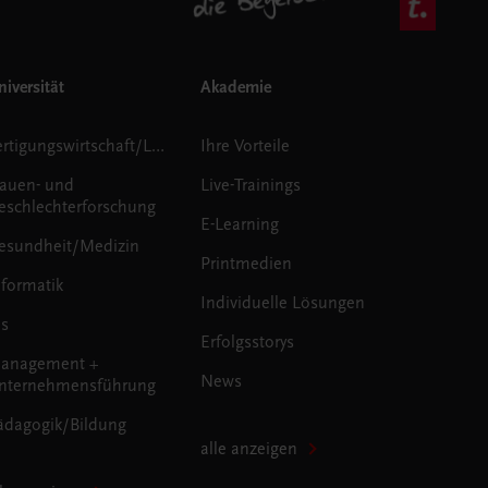
iversität
Akademie
Fertigungswirtschaft/Logistik
Ihre Vorteile
rauen- und
Live-Trainings
eschlechterforschung
E-Learning
esundheit/Medizin
Printmedien
nformatik
Individuelle Lösungen
us
Erfolgsstorys
anagement +
News
nternehmensführung
ädagogik/Bildung
alle anzeigen