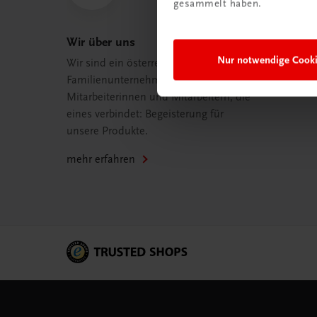
gesammelt haben.
Wir über uns
Nur notwendige Cook
Wir sind ein österreichisches
Familienunternehmen mit 75
Mitarbeiterinnen und Mitarbeitern, die
eines verbindet: Begeisterung für
unsere Produkte.
mehr erfahren