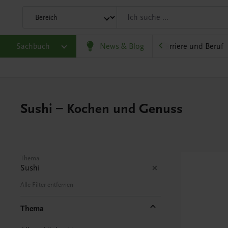
eit
Sachbuch
Gesellschaft, Politik und Wirtschaft
News & Blog
Karriere und Beruf
Sushi – Kochen und Genuss
Thema
Sushi
Alle Filter entfernen
Thema