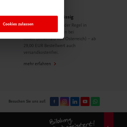
Schnell und zuverlässig
Cookies zulassen
Ihre Bestellung ist in der Regel in
spätestens 48 Stunden bei
Ihnen (innerhalb von Österreich) – ab
29,00 EUR Bestellwert auch
versandkostenfrei.
mehr erfahren
Besuchen Sie uns auf: