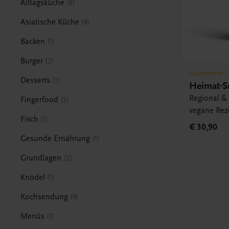
Alltagsküche
8
Asiatische Küche
4
Backen
1
Burger
2
Gastronomie
Desserts
1
Heimat-S
Regional & 
Fingerfood
3
vegane Rez
Fisch
1
€ 30,90
Gesunde Ernährung
1
Grundlagen
2
Knödel
1
Kochsendung
4
Menüs
1