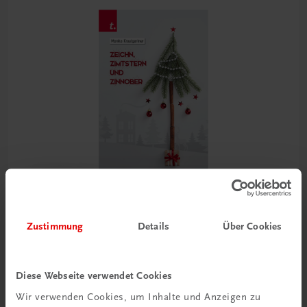
Zustimmung
Details
Über Cookies
Sachbuch
Zeichn, Zimtstern und Zinnober
Diese Webseite verwendet Cookies
€ 18,90
Wir verwenden Cookies, um Inhalte und Anzeigen zu