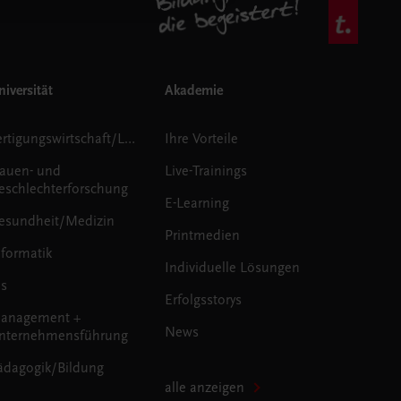
iversität
Akademie
Fertigungswirtschaft/Logistik
Ihre Vorteile
rauen- und
Live-Trainings
eschlechterforschung
E-Learning
esundheit/Medizin
Printmedien
nformatik
Individuelle Lösungen
us
Erfolgsstorys
anagement +
News
nternehmensführung
ädagogik/Bildung
alle anzeigen