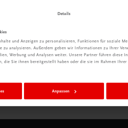
Details
Wir sind gerne für Sie da
TRAUNER Verlag + Buchservice GmbH
kies
Köglstraße 14 | 4020 Linz
halte und Anzeigen zu personalisieren, Funktionen für soziale M
Österreich/Austria
ite zu analysieren. Außerdem geben wir Informationen zu Ihrer Ve
Tel.:
+43 732 778241
edien, Werbung und Analysen weiter. Unsere Partner führen diese 
Mail:
buchservice@trauner.at
 die Sie ihnen bereitgestellt haben oder die sie im Rahmen Ihrer
WhatsApp:
+43 664 88 58 69 41
mehr erfahren
ies
Anpassen