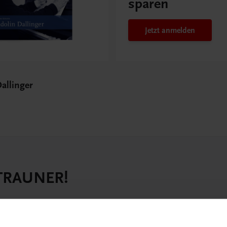
sparen
Jetzt anmelden
Dallinger
 TRAUNER!