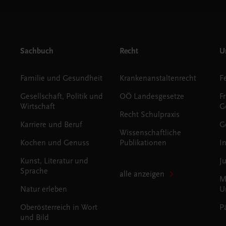
Sachbuch
Recht
Un
Familie und Gesundheit
Krankenanstaltenrecht
Gesellschaft, Politik und
OÖ Landesgesetze
F
Wirtschaft
G
Recht Schulpraxis
Karriere und Beruf
G
Wissenschaftliche
Kochen und Genuss
Publikationen
I
Kunst, Literatur und
J
Sprache
alle anzeigen
M
Natur erleben
U
Oberösterreich in Wort
P
und Bild