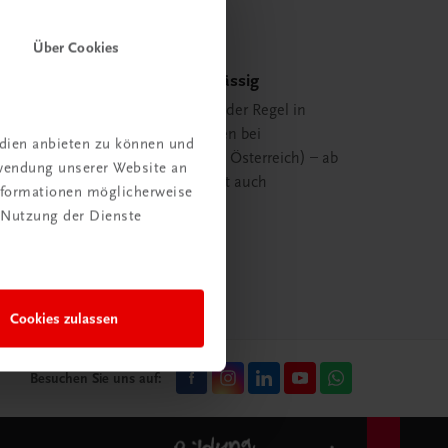
Über Cookies
Schnell und zuverlässig
Ihre Bestellung ist in der Regel in
spätestens 48 Stunden bei
edien anbieten zu können und
Ihnen (innerhalb von Österreich) – ab
rwendung unserer Website an
29,00 EUR Bestellwert auch
Informationen möglicherweise
versandkostenfrei.
 Nutzung der Dienste
mehr erfahren
Cookies zulassen
Besuchen Sie uns auf: