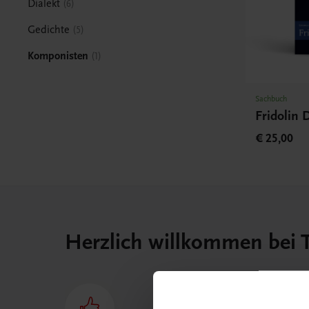
Dialekt
6
Gedichte
5
Komponisten
1
Sachbuch
Fridolin 
€ 25,00
Herzlich willkommen bei