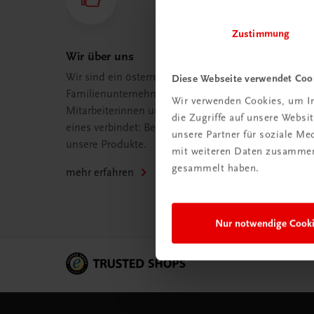
Zustimmung
Wir über uns
Wir sind ein österreichisches
Diese Webseite verwendet Coo
Familienunternehmen mit 75
Wir verwenden Cookies, um In
Mitarbeiterinnen und Mitarbeitern, die
die Zugriffe auf unsere Webs
eines verbindet: Begeisterung für
unsere Partner für soziale M
unsere Produkte.
mit weiteren Daten zusammen,
gesammelt haben.
mehr erfahren
Nur notwendige Cook