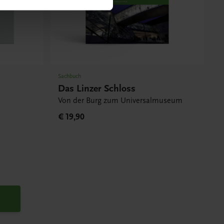
Sachbuch
Das Linzer Schloss
Von der Burg zum Universalmuseum
€ 19,90