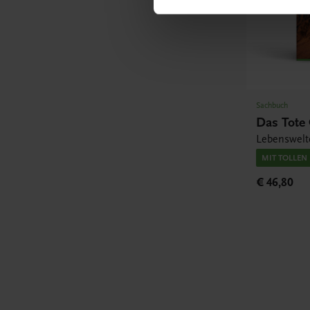
Sachbuch
Das Tote
Lebenswelt
MIT TOLLEN
€ 46,80