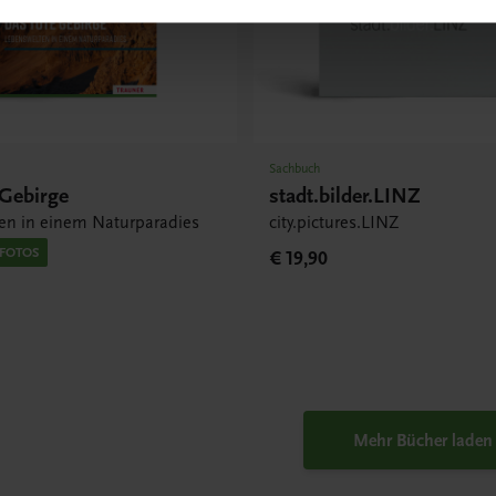
Sachbuch
 Gebirge
stadt.bilder.LINZ
en in einem Naturparadies
city.pictures.LINZ
 FOTOS
€ 19,90
Mehr Bücher laden