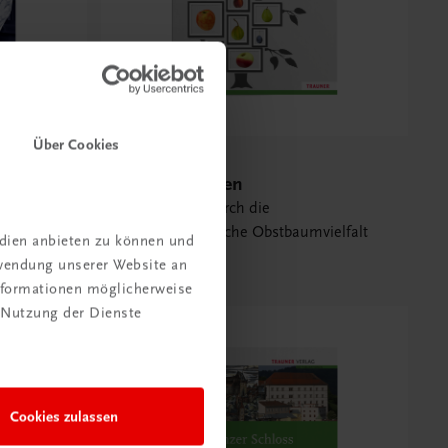
Über Cookies
Sachbuch
300 Obstsorten
Ein Streifzug durch die
oberösterreichische Obstbaumvielfalt
edien anbieten zu können und
€ 34,90
rwendung unserer Website an
Informationen möglicherweise
 Nutzung der Dienste
Cookies zulassen