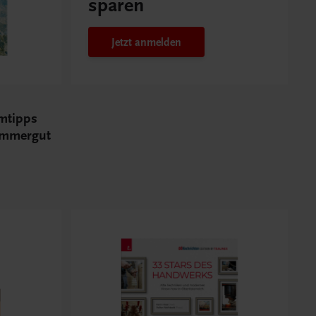
sparen
Jetzt anmelden
mtipps
ammergut