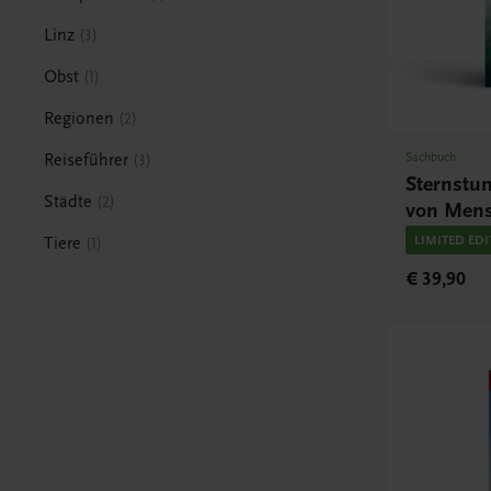
Linz
3
Obst
1
Regionen
2
Sachbuch
Reiseführer
3
Sternstu
Städte
2
von Mens
LIMITED ED
Tiere
1
€ 39,90