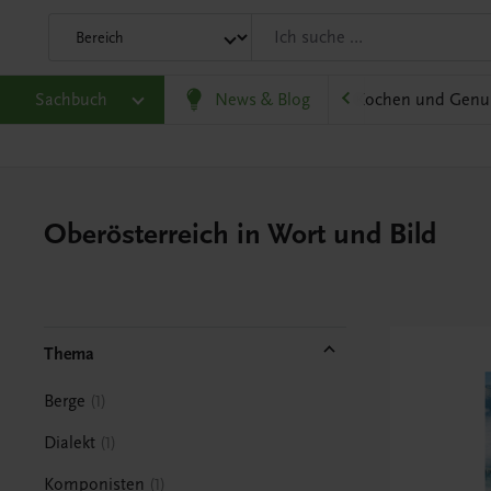
olitik und Wirtschaft
Sachbuch
Karriere und Beruf
News & Blog
Kochen und Genu
Oberösterreich in Wort und Bild
Thema
Berge
1
Dialekt
1
Komponisten
1