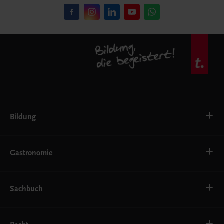
Bildung
VS
AHS
Gastronomie
BAFEP/BASOP
BRP
BS
Bäckerei
EWF/ZWF
Getränke
Sachbuch
FW
Hotelmanagement
Konditorei und Patisserie
Küche
Familie und Gesundheit
Service