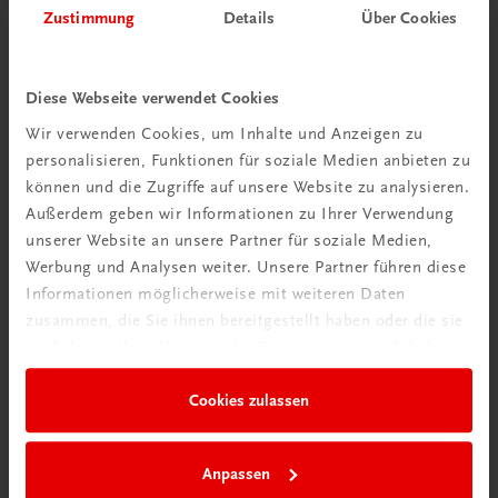
Zustimmung
Details
Über Cookies
Wir über uns
Diese Webseite verwendet Cookies
Wir sind ein österreichisches Familienunternehmen mit
Wir verwenden Cookies, um Inhalte und Anzeigen zu
75 Mitarbeiterinnen und Mitarbeitern, die eines verbindet:
personalisieren, Funktionen für soziale Medien anbieten zu
Begeisterung für unsere Produkte.
können und die Zugriffe auf unsere Website zu analysieren.
mehr erfahren
Außerdem geben wir Informationen zu Ihrer Verwendung
unserer Website an unsere Partner für soziale Medien,
Werbung und Analysen weiter. Unsere Partner führen diese
Informationen möglicherweise mit weiteren Daten
zusammen, die Sie ihnen bereitgestellt haben oder die sie
im Rahmen Ihrer Nutzung der Dienste gesammelt haben.
Wir sind gerne für Sie da
TRAUNER Verlag + Buchservice GmbH
Cookies zulassen
Köglstraße 14 | 4020 Linz
Österreich/Austria
Tel.:
+43 732 778241
Anpassen
Mail:
buchservice@trauner.at