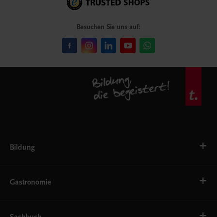
Besuchen Sie uns auf:
Bildung
VS
AHS
Gastronomie
BAFEP/BASOP
BRP
BS
Bäckerei
EWF/ZWF
Getränke