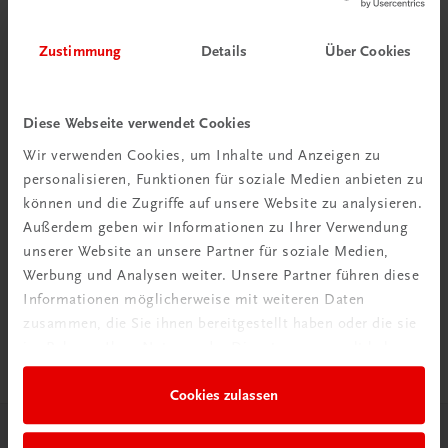
Zustimmung
Details
Über Cookies
Diese Webseite verwendet Cookies
Wir verwenden Cookies, um Inhalte und Anzeigen zu
personalisieren, Funktionen für soziale Medien anbieten zu
können und die Zugriffe auf unsere Website zu analysieren.
Außerdem geben wir Informationen zu Ihrer Verwendung
unserer Website an unsere Partner für soziale Medien,
Werbung und Analysen weiter. Unsere Partner führen diese
Sachbuch
Informationen möglicherweise mit weiteren Daten
LINZ
zusammen, die Sie ihnen bereitgestellt haben oder die sie
Reiseführer mit Kremsmünster, St. Florian und Wilhering
im Rahmen Ihrer Nutzung der Dienste gesammelt haben.
€ 32,90
Cookies zulassen