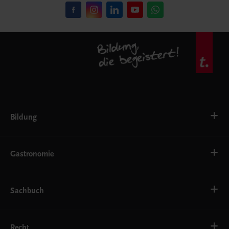
Bildung
VS
AHS
Gastronomie
BAFEP/BASOP
BRP
BS
Bäckerei
EWF/ZWF
Getränke
Sachbuch
FW
Hotelmanagement
Konditorei und Patisserie
Küche
Familie und Gesundheit
Service
Gesellschaft, Politik und Wirtschaft
Recht