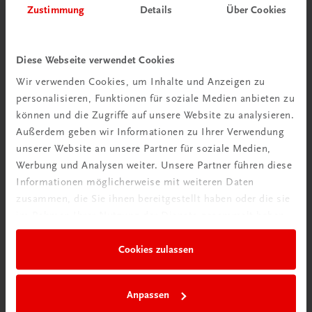
Zustimmung
Details
Über Cookies
Wir über uns
Diese Webseite verwendet Cookies
Wir sind ein österreichisches Familienunternehmen mit
Wir verwenden Cookies, um Inhalte und Anzeigen zu
75 Mitarbeiterinnen und Mitarbeitern, die eines verbindet:
personalisieren, Funktionen für soziale Medien anbieten zu
Begeisterung für unsere Produkte.
können und die Zugriffe auf unsere Website zu analysieren.
mehr erfahren
Außerdem geben wir Informationen zu Ihrer Verwendung
unserer Website an unsere Partner für soziale Medien,
Werbung und Analysen weiter. Unsere Partner führen diese
Informationen möglicherweise mit weiteren Daten
zusammen, die Sie ihnen bereitgestellt haben oder die sie
im Rahmen Ihrer Nutzung der Dienste gesammelt haben.
Wir sind gerne für Sie da
TRAUNER Verlag + Buchservice GmbH
Cookies zulassen
Köglstraße 14 | 4020 Linz
Österreich/Austria
Tel.:
+43 732 778241
Anpassen
Mail:
buchservice@trauner.at