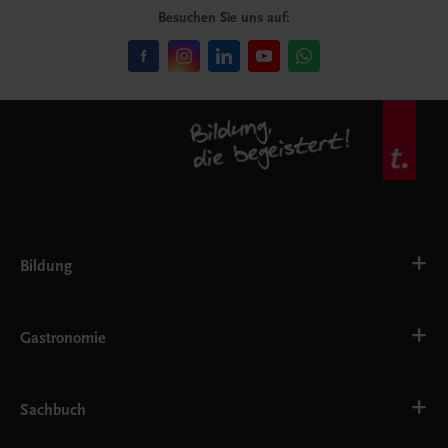
Besuchen Sie uns auf:
Bildung
VS
AHS
Gastronomie
BAFEP/BASOP
BRP
BS
Bäckerei
EWF/ZWF
Getränke
Sachbuch
FW
Hotelmanagement
Konditorei und Patisserie