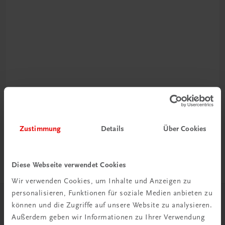
Rabattcode erhalten
Newsletter abonnieren
& Versandkosten sparen
Zustimmung
Details
Über Cookies
Jetzt anmelden
Diese Webseite verwendet Cookies
Wir verwenden Cookies, um Inhalte und Anzeigen zu
personalisieren, Funktionen für soziale Medien anbieten zu
können und die Zugriffe auf unsere Website zu analysieren.
Herzlich willkommen bei TRAUNER!
Außerdem geben wir Informationen zu Ihrer Verwendung