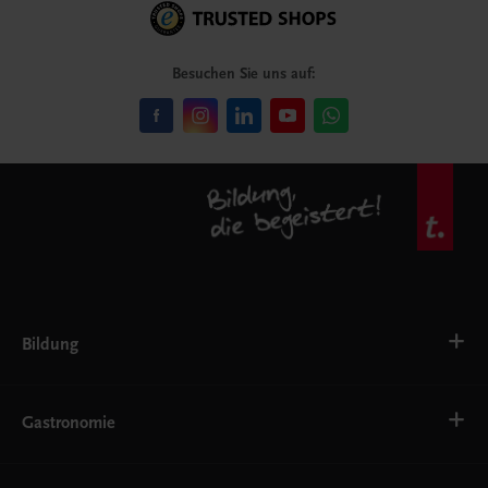
Besuchen Sie uns auf:
Bildung
VS
AHS
Gastronomie
BAFEP/BASOP
BRP
BS
Bäckerei