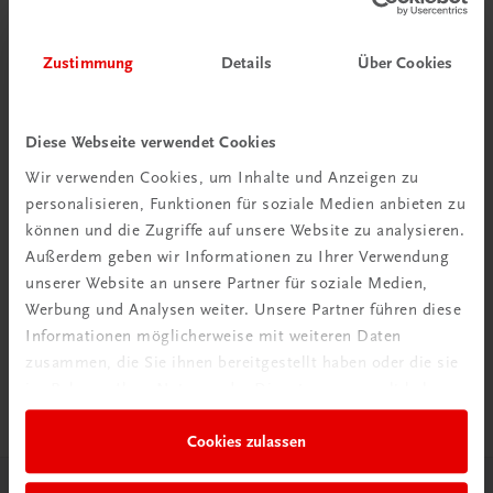
Zustimmung
Details
Über Cookies
Diese Webseite verwendet Cookies
Wir verwenden Cookies, um Inhalte und Anzeigen zu
personalisieren, Funktionen für soziale Medien anbieten zu
können und die Zugriffe auf unsere Website zu analysieren.
Außerdem geben wir Informationen zu Ihrer Verwendung
unserer Website an unsere Partner für soziale Medien,
Werbung und Analysen weiter. Unsere Partner führen diese
Informationen möglicherweise mit weiteren Daten
zusammen, die Sie ihnen bereitgestellt haben oder die sie
Sachbuch
Traunviertel Reiseführer
im Rahmen Ihrer Nutzung der Dienste gesammelt haben.
€ 34,90
Cookies zulassen