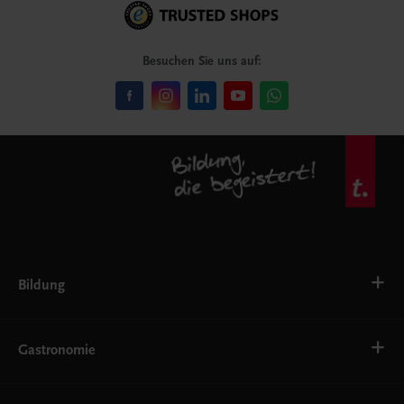
Besuchen Sie uns auf:
Bildung
VS
AHS
Gastronomie
BAFEP/BASOP
BRP
BS
Bäckerei