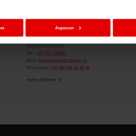
Wir sind gerne für Sie da
ies
Anpassen
TRAUNER Verlag + Buchservice GmbH
Köglstraße 14 | 4020 Linz
Österreich/Austria
Tel.:
+43 732 778241
Mail:
buchservice@trauner.at
WhatsApp:
+43 664 88 58 69 41
mehr erfahren