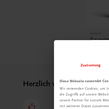
Sachbuch
Traunvier
€ 34,90
Zustimmung
Diese Webseite verwendet Coo
Herzlich willkommen bei
Wir verwenden Cookies, um In
die Zugriffe auf unsere Webs
unsere Partner für soziale M
mit weiteren Daten zusammen,