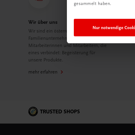
gesammelt haben.
Wir über uns
Nur notwendige Cook
Wir sind ein österreichisches
Familienunternehmen mit 75
Mitarbeiterinnen und Mitarbeitern, die
eines verbindet: Begeisterung für
unsere Produkte.
mehr erfahren