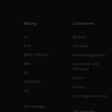
Bildung
Gastronomie
VS
Bäckerei
AHS
Getränke
BAFEP/BASOP
Hotelmanagement
BRP
Konditorei und
Patisserie
BS
Küche
EWF/ZWF
Service
FW
Systemgastronomie
alle anzeigen
alle anzeigen