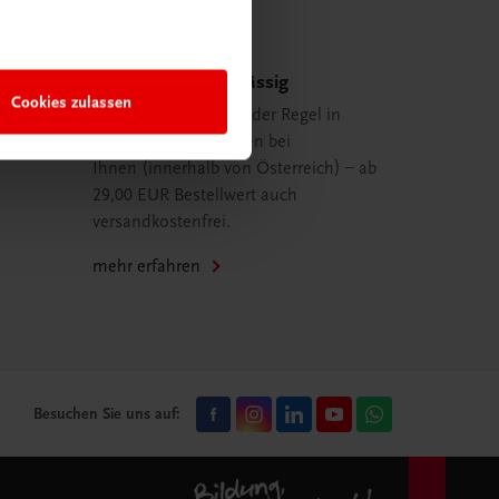
Schnell und zuverlässig
Cookies zulassen
Ihre Bestellung ist in der Regel in
spätestens 48 Stunden bei
Ihnen (innerhalb von Österreich) – ab
29,00 EUR Bestellwert auch
versandkostenfrei.
mehr erfahren
Besuchen Sie uns auf: