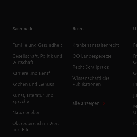
Sachbuch
Recht
Un
Familie und Gesundheit
Krankenanstaltenrecht
Gesellschaft, Politik und
OÖ Landesgesetze
F
Wirtschaft
G
Recht Schulpraxis
Karriere und Beruf
G
Wissenschaftliche
Kochen und Genuss
Publikationen
I
Kunst, Literatur und
J
Sprache
alle anzeigen
M
Natur erleben
U
Oberösterreich in Wort
P
und Bild