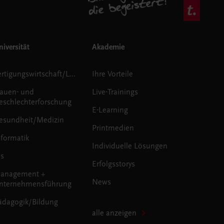
iversität
Akademie
Fertigungswirtschaft/Logistik
Ihre Vorteile
rauen- und
Live-Trainings
eschlechterforschung
E-Learning
esundheit/Medizin
Printmedien
nformatik
Individuelle Lösungen
us
Erfolgsstorys
anagement +
News
nternehmensführung
ädagogik/Bildung
alle anzeigen