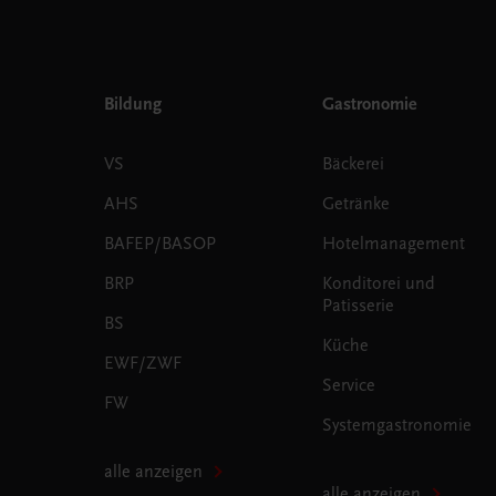
Bildung
Gastronomie
VS
Bäckerei
AHS
Getränke
BAFEP/BASOP
Hotelmanagement
BRP
Konditorei und
Patisserie
BS
Küche
EWF/ZWF
Service
FW
Systemgastronomie
alle anzeigen
alle anzeigen