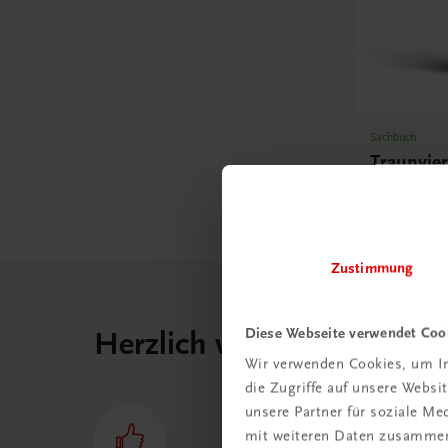
Sachbuch
Traunvier
€ 34,90
Zustimmung
Diese Webseite verwendet Coo
Herzlich willkommen bei
Wir verwenden Cookies, um In
die Zugriffe auf unsere Webs
unsere Partner für soziale M
mit weiteren Daten zusammen,