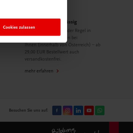
Schnell und zuverlässig
Cookies zulassen
Ihre Bestellung ist in der Regel in
spätestens 48 Stunden bei
Ihnen (innerhalb von Österreich) – ab
29,00 EUR Bestellwert auch
versandkostenfrei.
mehr erfahren
Besuchen Sie uns auf: