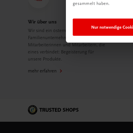
gesammelt haben.
Wir über uns
Nur notwendige Cook
Wir sind ein österreichisches
Familienunternehmen mit 75
Mitarbeiterinnen und Mitarbeitern, die
eines verbindet: Begeisterung für
unsere Produkte.
mehr erfahren