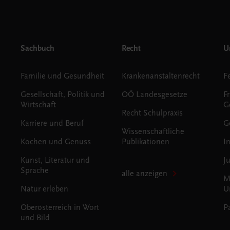
Sachbuch
Recht
Un
Familie und Gesundheit
Krankenanstaltenrecht
Gesellschaft, Politik und
OÖ Landesgesetze
F
Wirtschaft
G
Recht Schulpraxis
Karriere und Beruf
G
Wissenschaftliche
Kochen und Genuss
Publikationen
I
Kunst, Literatur und
J
Sprache
alle anzeigen
M
Natur erleben
U
Oberösterreich in Wort
P
und Bild