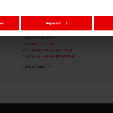
Wir sind gerne für Sie da
ies
Anpassen
TRAUNER Verlag + Buchservice GmbH
Köglstraße 14 | 4020 Linz
Österreich/Austria
Tel.:
+43 732 778241
Mail:
buchservice@trauner.at
WhatsApp:
+43 664 88 58 69 41
mehr erfahren