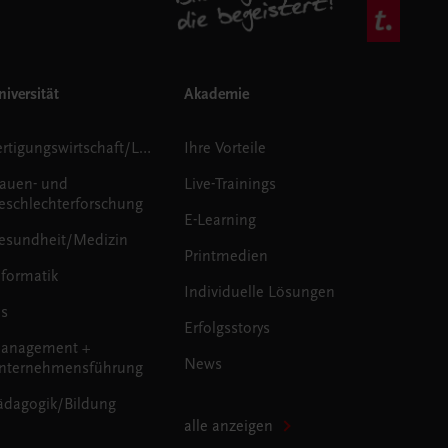
iversität
Akademie
Fertigungswirtschaft/Logistik
Ihre Vorteile
rauen- und
Live-Trainings
eschlechterforschung
E-Learning
esundheit/Medizin
Printmedien
nformatik
Individuelle Lösungen
us
Erfolgsstorys
anagement +
News
nternehmensführung
ädagogik/Bildung
alle anzeigen