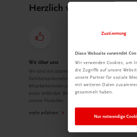
Herzlich willkommen bei
Zustimmung
Diese Webseite verwendet Coo
Wir über uns
Wir verwenden Cookies, um In
die Zugriffe auf unsere Webs
Wir sind ein österreichisches
unsere Partner für soziale M
Familienunternehmen mit 75
mit weiteren Daten zusammen,
Mitarbeiterinnen und Mitarbeitern, die
gesammelt haben.
eines verbindet: Begeisterung für
unsere Produkte.
mehr erfahren
Nur notwendige Cook