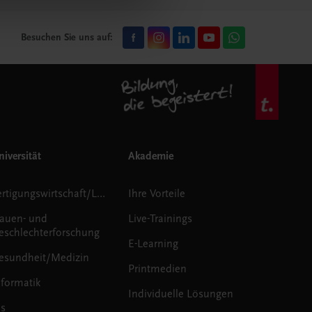
Besuchen Sie uns auf:
iversität
Akademie
Fertigungswirtschaft/Logistik
Ihre Vorteile
rauen- und
Live-Trainings
eschlechterforschung
E-Learning
esundheit/Medizin
Printmedien
nformatik
Individuelle Lösungen
us