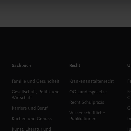
Sachbuch
Recht
Un
Familie und Gesundheit
Krankenanstaltenrecht
Gesellschaft, Politik und
OÖ Landesgesetze
F
Wirtschaft
G
Recht Schulpraxis
Karriere und Beruf
G
Wissenschaftliche
Kochen und Genuss
Publikationen
I
Kunst, Literatur und
J