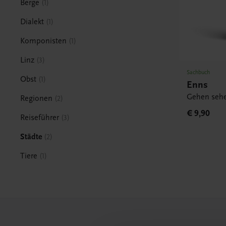
Berge
1
Dialekt
1
Komponisten
1
Linz
3
Sachbuch
Obst
1
Enns
Gehen seh
Regionen
2
€ 9,90
Reiseführer
3
Städte
2
Tiere
1