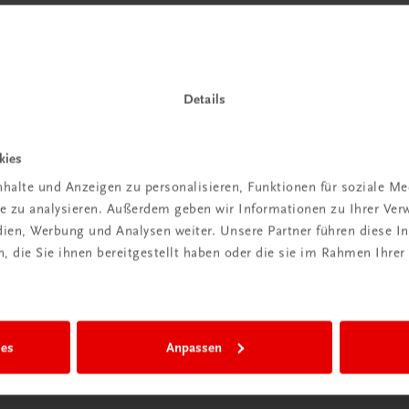
 TRAUNER!
Details
kies
Wir sind gerne für Sie da
halte und Anzeigen zu personalisieren, Funktionen für soziale M
ite zu analysieren. Außerdem geben wir Informationen zu Ihrer Ve
TRAUNER Verlag + Buchservice GmbH
edien, Werbung und Analysen weiter. Unsere Partner führen diese 
Köglstraße 14 | 4020 Linz
 die Sie ihnen bereitgestellt haben oder die sie im Rahmen Ihrer
Österreich/Austria
Tel.:
+43 732 778241
Mail:
buchservice@trauner.at
WhatsApp:
+43 664 88 58 69 41
ies
Anpassen
mehr erfahren