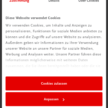
Zustimmung
Details
Über Cookies
Wir über uns
Wir sind ein österreichisches Familienunternehmen mit
Diese Webseite verwendet Cookies
75 Mitarbeiterinnen und Mitarbeitern, die eines verbindet:
Wir verwenden Cookies, um Inhalte und Anzeigen zu
Begeisterung für unsere Produkte.
personalisieren, Funktionen für soziale Medien anbieten zu
mehr erfahren
können und die Zugriffe auf unsere Website zu analysieren.
Außerdem geben wir Informationen zu Ihrer Verwendung
unserer Website an unsere Partner für soziale Medien,
Werbung und Analysen weiter. Unsere Partner führen diese
Informationen möglicherweise mit weiteren Daten
zusammen, die Sie ihnen bereitgestellt haben oder die sie
Wir sind gerne für Sie da
im Rahmen Ihrer Nutzung der Dienste gesammelt haben.
TRAUNER Verlag + Buchservice GmbH
Köglstraße 14 | 4020 Linz
Cookies zulassen
Österreich/Austria
Tel.:
+43 732 778241
Anpassen
Mail:
buchservice@trauner.at
WhatsApp:
+43 664 88 58 69 41