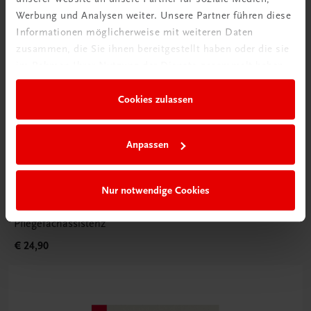
Werbung und Analysen weiter. Unsere Partner führen diese
Informationen möglicherweise mit weiteren Daten
zusammen, die Sie ihnen bereitgestellt haben oder die sie
im Rahmen Ihrer Nutzung der Dienste gesammelt haben.
Cookies zulassen
Anpassen
Sachbuch
Schriftliche Arbeit im Fachbereich PFA
Nur notwendige Cookies
Eine Herausforderung für Lehrerinnen und Lehrer der
Pflegefachassistenz
€ 24,90