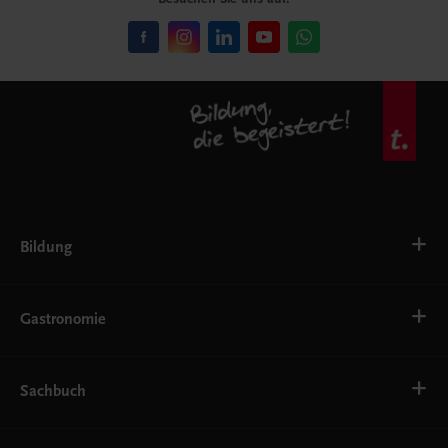
Bildung
VS
AHS
Gastronomie
BAFEP/BASOP
BRP
BS
Bäckerei
EWF/ZWF
Getränke
Sachbuch
FW
Hotelmanagement
Konditorei und Patisserie
Küche
Familie und Gesundheit