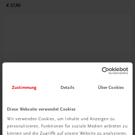
€ 27,90
Rabattcode erhalten
Newsletter abonnieren
Zustimmung
Details
Über Cookies
& Versandkosten sparen
Jetzt anmelden
Diese Webseite verwendet Cookies
Wir verwenden Cookies, um Inhalte und Anzeigen zu
personalisieren, Funktionen für soziale Medien anbieten zu
können und die Zugriffe auf unsere Website zu analysieren.