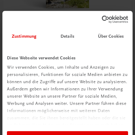
Sachbuch
Zustimmung
Details
Über Cookies
Bergwandern in Oberösterreich
40 ausgewählte Touren zwischen Ennstal und
Salzkammergut
Diese Webseite verwendet Cookies
€ 17,90
Wir verwenden Cookies, um Inhalte und Anzeigen zu
personalisieren, Funktionen für soziale Medien anbieten zu
können und die Zugriffe auf unsere Website zu analysieren.
Außerdem geben wir Informationen zu Ihrer Verwendung
unserer Website an unsere Partner für soziale Medien,
Werbung und Analysen weiter. Unsere Partner führen diese
Informationen möglicherweise mit weiteren Daten
zusammen, die Sie ihnen bereitgestellt haben oder die sie
im Rahmen Ihrer Nutzung der Dienste gesammelt haben.