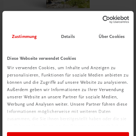
Sachbuch
Zustimmung
Details
Über Cookies
Bergwandern in Oberösterreich
40 ausgewählte Touren zwischen Ennstal und
Salzkammergut
Diese Webseite verwendet Cookies
€ 17,90
Wir verwenden Cookies, um Inhalte und Anzeigen zu
personalisieren, Funktionen für soziale Medien anbieten zu
können und die Zugriffe auf unsere Website zu analysieren.
Außerdem geben wir Informationen zu Ihrer Verwendung
unserer Website an unsere Partner für soziale Medien,
Werbung und Analysen weiter. Unsere Partner führen diese
Informationen möglicherweise mit weiteren Daten
zusammen, die Sie ihnen bereitgestellt haben oder die sie
im Rahmen Ihrer Nutzung der Dienste gesammelt haben.