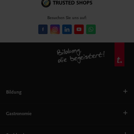
Besuchen Sie uns auf:
Bildung
VS
AHS
Gastronomie
BAFEP/BASOP
BRP
BS
Bäckerei
EWF/ZWF