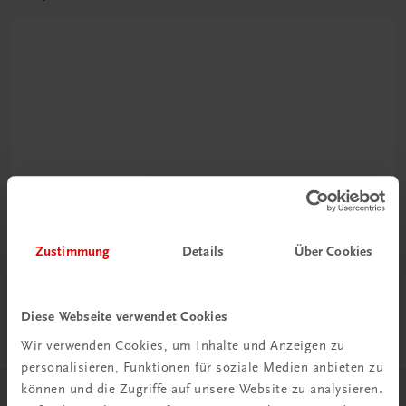
Rabattcode erhalten
Newsletter abonnieren
Zustimmung
Details
Über Cookies
& Versandkosten sparen
Jetzt anmelden
Diese Webseite verwendet Cookies
Wir verwenden Cookies, um Inhalte und Anzeigen zu
personalisieren, Funktionen für soziale Medien anbieten zu
können und die Zugriffe auf unsere Website zu analysieren.