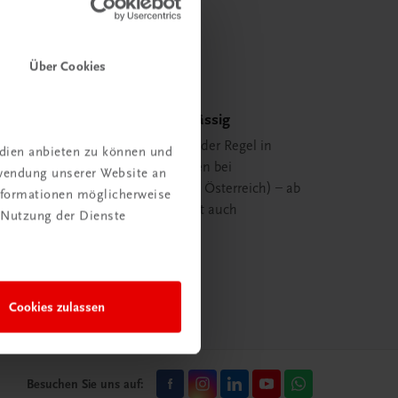
Über Cookies
Schnell und zuverlässig
Ihre Bestellung ist in der Regel in
edien anbieten zu können und
spätestens 48 Stunden bei
rwendung unserer Website an
Ihnen (innerhalb von Österreich) – ab
Informationen möglicherweise
29,00 EUR Bestellwert auch
 Nutzung der Dienste
versandkostenfrei.
mehr erfahren
Cookies zulassen
Besuchen Sie uns auf: