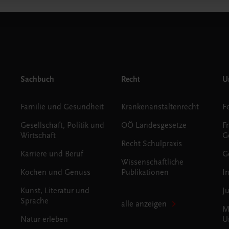
Sachbuch
Recht
Un
Familie und Gesundheit
Krankenanstaltenrecht
Gesellschaft, Politik und
OÖ Landesgesetze
F
Wirtschaft
G
Recht Schulpraxis
Karriere und Beruf
G
Wissenschaftliche
Kochen und Genuss
Publikationen
I
Kunst, Literatur und
J
Sprache
alle anzeigen
M
Natur erleben
U