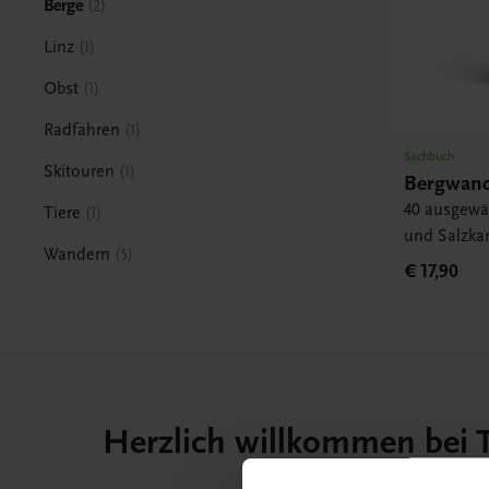
Berge
2
Linz
1
Obst
1
Radfahren
1
Sachbuch
Skitouren
1
Bergwand
40 ausgewä
Tiere
1
und Salzk
Wandern
5
€ 17,90
Herzlich willkommen bei