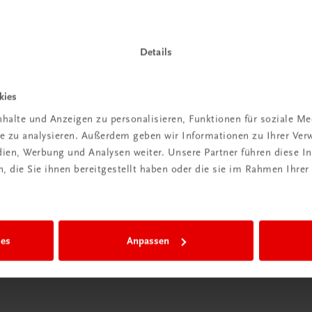
Details
Wir sind gerne für Sie da
kies
TRAUNER Verlag + Buchservice GmbH
halte und Anzeigen zu personalisieren, Funktionen für soziale M
Köglstraße 14 | 4020 Linz
ite zu analysieren. Außerdem geben wir Informationen zu Ihrer Ve
Österreich/Austria
edien, Werbung und Analysen weiter. Unsere Partner führen diese 
Tel.:
+43 732 778241
 die Sie ihnen bereitgestellt haben oder die sie im Rahmen Ihrer
Mail:
buchservice@trauner.at
WhatsApp:
+43 664 88 58 69 41
mehr erfahren
ies
Anpassen