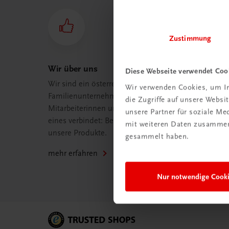
Zustimmung
Wir über uns
Diese Webseite verwendet Coo
Wir sind ein österreichisches
Wir verwenden Cookies, um In
Familienunternehmen mit 75
die Zugriffe auf unsere Webs
Mitarbeiterinnen und Mitarbeitern, die
unsere Partner für soziale M
eines verbindet: Begeisterung für
mit weiteren Daten zusammen,
unsere Produkte.
gesammelt haben.
mehr erfahren
Nur notwendige Cook