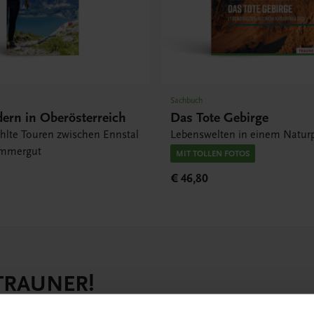
Sachbuch
ern in Oberösterreich
Das Tote Gebirge
hlte Touren zwischen Ennstal
Lebenswelten in einem Natur
ammergut
MIT TOLLEN FOTOS
€ 46,80
 TRAUNER!