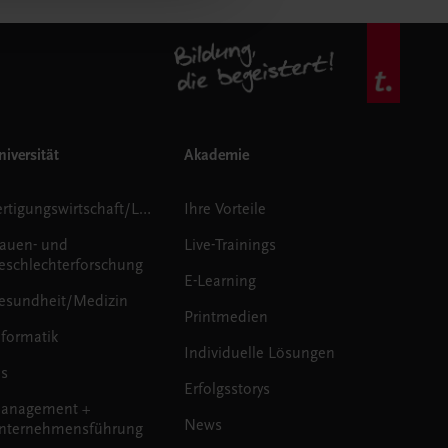
iversität
Akademie
Fertigungswirtschaft/Logistik
Ihre Vorteile
rauen- und
Live-Trainings
eschlechterforschung
E-Learning
esundheit/Medizin
Printmedien
nformatik
Individuelle Lösungen
us
Erfolgsstorys
anagement +
News
nternehmensführung