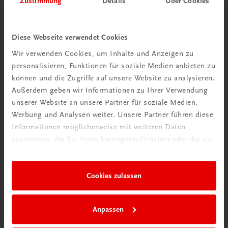
Zustimmung
Details
Über Cookies
Wir über uns
Wir sind ein österreichisches Familienunternehmen mit
Diese Webseite verwendet Cookies
75 Mitarbeiterinnen und Mitarbeitern, die eines verbindet:
Wir verwenden Cookies, um Inhalte und Anzeigen zu
Begeisterung für unsere Produkte.
personalisieren, Funktionen für soziale Medien anbieten zu
mehr erfahren
können und die Zugriffe auf unsere Website zu analysieren.
Außerdem geben wir Informationen zu Ihrer Verwendung
unserer Website an unsere Partner für soziale Medien,
Werbung und Analysen weiter. Unsere Partner führen diese
Informationen möglicherweise mit weiteren Daten
zusammen, die Sie ihnen bereitgestellt haben oder die sie
Wir sind gerne für Sie da
im Rahmen Ihrer Nutzung der Dienste gesammelt haben.
TRAUNER Verlag + Buchservice GmbH
Köglstraße 14 | 4020 Linz
Cookies zulassen
Österreich/Austria
Tel.:
+43 732 778241
Anpassen
Mail:
buchservice@trauner.at
WhatsApp:
+43 664 88 58 69 41