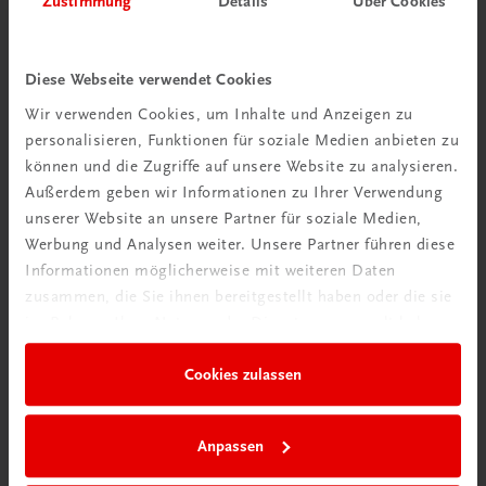
Zustimmung
Details
Über Cookies
Wir über uns
Wir sind ein österreichisches Familienunternehmen mit
Diese Webseite verwendet Cookies
75 Mitarbeiterinnen und Mitarbeitern, die eines verbindet:
Wir verwenden Cookies, um Inhalte und Anzeigen zu
Begeisterung für unsere Produkte.
personalisieren, Funktionen für soziale Medien anbieten zu
mehr erfahren
können und die Zugriffe auf unsere Website zu analysieren.
Außerdem geben wir Informationen zu Ihrer Verwendung
unserer Website an unsere Partner für soziale Medien,
Werbung und Analysen weiter. Unsere Partner führen diese
Informationen möglicherweise mit weiteren Daten
zusammen, die Sie ihnen bereitgestellt haben oder die sie
Wir sind gerne für Sie da
im Rahmen Ihrer Nutzung der Dienste gesammelt haben.
TRAUNER Verlag + Buchservice GmbH
Köglstraße 14 | 4020 Linz
Cookies zulassen
Österreich/Austria
Tel.:
+43 732 778241
Anpassen
Mail:
buchservice@trauner.at
WhatsApp:
+43 664 88 58 69 41