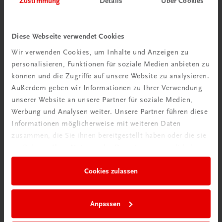
Zustimmung
Details
Über Cookies
Wir über uns
Wir sind ein österreichisches Familienunternehmen mit
Diese Webseite verwendet Cookies
75 Mitarbeiterinnen und Mitarbeitern, die eines verbindet:
Wir verwenden Cookies, um Inhalte und Anzeigen zu
Begeisterung für unsere Produkte.
personalisieren, Funktionen für soziale Medien anbieten zu
mehr erfahren
können und die Zugriffe auf unsere Website zu analysieren.
Außerdem geben wir Informationen zu Ihrer Verwendung
unserer Website an unsere Partner für soziale Medien,
Werbung und Analysen weiter. Unsere Partner führen diese
Informationen möglicherweise mit weiteren Daten
zusammen, die Sie ihnen bereitgestellt haben oder die sie
Wir sind gerne für Sie da
im Rahmen Ihrer Nutzung der Dienste gesammelt haben.
TRAUNER Verlag + Buchservice GmbH
Köglstraße 14 | 4020 Linz
Cookies zulassen
Österreich/Austria
Tel.:
+43 732 778241
Anpassen
Mail:
buchservice@trauner.at
WhatsApp:
+43 664 88 58 69 41