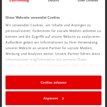
Zustimmung
Details
Über Cookies
Wir über uns
Wir sind ein österreichisches Familienunternehmen mit
Diese Webseite verwendet Cookies
75 Mitarbeiterinnen und Mitarbeitern, die eines verbindet:
Wir verwenden Cookies, um Inhalte und Anzeigen zu
Begeisterung für unsere Produkte.
personalisieren, Funktionen für soziale Medien anbieten zu
mehr erfahren
können und die Zugriffe auf unsere Website zu analysieren.
Außerdem geben wir Informationen zu Ihrer Verwendung
unserer Website an unsere Partner für soziale Medien,
Werbung und Analysen weiter. Unsere Partner führen diese
Informationen möglicherweise mit weiteren Daten
zusammen, die Sie ihnen bereitgestellt haben oder die sie
Wir sind gerne für Sie da
im Rahmen Ihrer Nutzung der Dienste gesammelt haben.
TRAUNER Verlag + Buchservice GmbH
Köglstraße 14 | 4020 Linz
Cookies zulassen
Österreich/Austria
Tel.:
+43 732 778241
Anpassen
Mail:
buchservice@trauner.at
WhatsApp:
+43 664 88 58 69 41