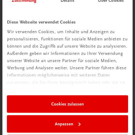
Zustimmung
Details
Über Cookies
Wir über uns
Wir sind ein österreichisches Familienunternehmen mit
Diese Webseite verwendet Cookies
75 Mitarbeiterinnen und Mitarbeitern, die eines verbindet:
Wir verwenden Cookies, um Inhalte und Anzeigen zu
Begeisterung für unsere Produkte.
personalisieren, Funktionen für soziale Medien anbieten zu
mehr erfahren
können und die Zugriffe auf unsere Website zu analysieren.
Außerdem geben wir Informationen zu Ihrer Verwendung
unserer Website an unsere Partner für soziale Medien,
Werbung und Analysen weiter. Unsere Partner führen diese
Informationen möglicherweise mit weiteren Daten
zusammen, die Sie ihnen bereitgestellt haben oder die sie
Wir sind gerne für Sie da
im Rahmen Ihrer Nutzung der Dienste gesammelt haben.
TRAUNER Verlag + Buchservice GmbH
Köglstraße 14 | 4020 Linz
Cookies zulassen
Österreich/Austria
Tel.:
+43 732 778241
Anpassen
Mail:
buchservice@trauner.at
WhatsApp:
+43 664 88 58 69 41