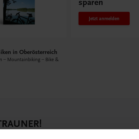
sparen
Jetzt anmelden
iken in Oberösterreich
 – Mountainbiking – Bike &
 TRAUNER!