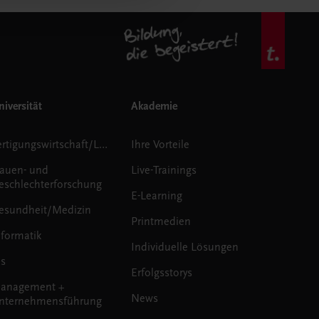
iversität
Akademie
Fertigungswirtschaft/Logistik
Ihre Vorteile
rauen- und
Live-Trainings
eschlechterforschung
E-Learning
esundheit/Medizin
Printmedien
nformatik
Individuelle Lösungen
us
Erfolgsstorys
anagement +
News
nternehmensführung