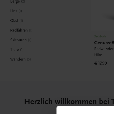
Berge
2
Linz
1
Obst
1
Radfahren
1
Sachbuch
Skitouren
1
Genuss-B
Radwandern
Tiere
1
Hike
Wandern
5
€ 17,90
Herzlich willkommen bei