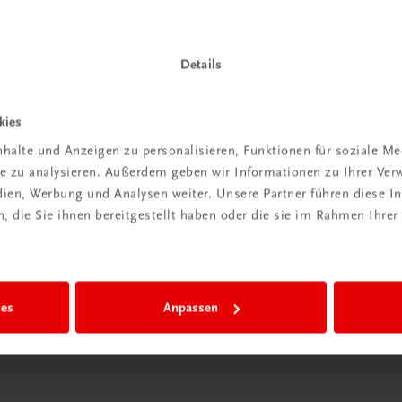
Details
Wir sind gerne für Sie da
kies
TRAUNER Verlag + Buchservice GmbH
halte und Anzeigen zu personalisieren, Funktionen für soziale M
Köglstraße 14 | 4020 Linz
ite zu analysieren. Außerdem geben wir Informationen zu Ihrer Ve
Österreich/Austria
edien, Werbung und Analysen weiter. Unsere Partner führen diese 
Tel.:
+43 732 778241
 die Sie ihnen bereitgestellt haben oder die sie im Rahmen Ihrer
Mail:
buchservice@trauner.at
WhatsApp:
+43 664 88 58 69 41
mehr erfahren
ies
Anpassen