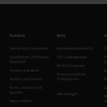
Sachbuch
Recht
Un
Familie und Gesundheit
Krankenanstaltenrecht
Gesellschaft, Politik und
OÖ Landesgesetze
F
Wirtschaft
G
Recht Schulpraxis
Karriere und Beruf
G
Wissenschaftliche
Kochen und Genuss
Publikationen
I
Kunst, Literatur und
J
Sprache
alle anzeigen
M
Natur erleben
U