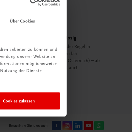
Über Cookies
Schnell und zuverlässig
Ihre Bestellung ist in der Regel in
edien anbieten zu können und
spätestens 48 Stunden bei
rwendung unserer Website an
Ihnen (innerhalb von Österreich) – ab
Informationen möglicherweise
29,00 EUR Bestellwert auch
 Nutzung der Dienste
versandkostenfrei.
mehr erfahren
Cookies zulassen
Besuchen Sie uns auf: