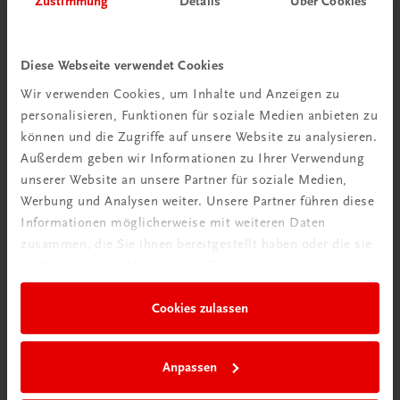
Zustimmung
Details
Über Cookies
Wir über uns
Wir sind ein österreichisches Familienunternehmen mit
Diese Webseite verwendet Cookies
75 Mitarbeiterinnen und Mitarbeitern, die eines verbindet:
Wir verwenden Cookies, um Inhalte und Anzeigen zu
Begeisterung für unsere Produkte.
personalisieren, Funktionen für soziale Medien anbieten zu
mehr erfahren
können und die Zugriffe auf unsere Website zu analysieren.
Außerdem geben wir Informationen zu Ihrer Verwendung
unserer Website an unsere Partner für soziale Medien,
Werbung und Analysen weiter. Unsere Partner führen diese
Informationen möglicherweise mit weiteren Daten
zusammen, die Sie ihnen bereitgestellt haben oder die sie
Wir sind gerne für Sie da
im Rahmen Ihrer Nutzung der Dienste gesammelt haben.
TRAUNER Verlag + Buchservice GmbH
Köglstraße 14 | 4020 Linz
Cookies zulassen
Österreich/Austria
Tel.:
+43 732 778241
Anpassen
Mail:
buchservice@trauner.at
WhatsApp:
+43 664 88 58 69 41