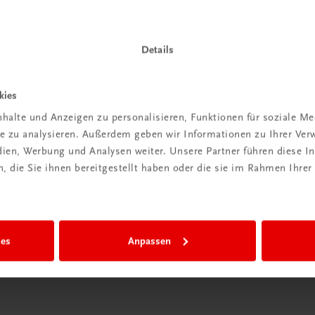
Details
Wir sind gerne für Sie da
kies
TRAUNER Verlag + Buchservice GmbH
halte und Anzeigen zu personalisieren, Funktionen für soziale M
Köglstraße 14 | 4020 Linz
ite zu analysieren. Außerdem geben wir Informationen zu Ihrer Ve
Österreich/Austria
edien, Werbung und Analysen weiter. Unsere Partner führen diese 
Tel.:
+43 732 778241
 die Sie ihnen bereitgestellt haben oder die sie im Rahmen Ihrer
Mail:
buchservice@trauner.at
WhatsApp:
+43 664 88 58 69 41
mehr erfahren
ies
Anpassen