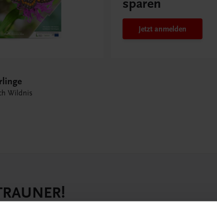
sparen
Jetzt anmelden
rlinge
rch Wildnis
 TRAUNER!