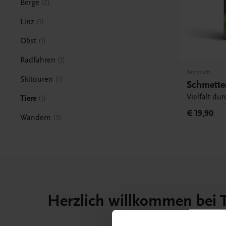
Berge
2
Linz
1
Obst
1
Radfahren
1
Sachbuch
Skitouren
1
Schmette
Vielfalt du
Tiere
1
€ 19,90
Wandern
5
Herzlich willkommen bei