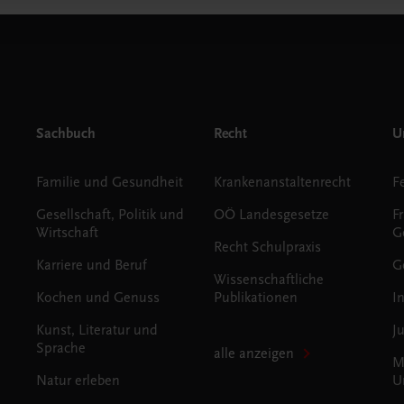
Sachbuch
Recht
Un
Familie und Gesundheit
Krankenanstaltenrecht
Gesellschaft, Politik und
OÖ Landesgesetze
F
Wirtschaft
G
Recht Schulpraxis
Karriere und Beruf
G
Wissenschaftliche
Kochen und Genuss
Publikationen
I
Kunst, Literatur und
J
Sprache
alle anzeigen
M
Natur erleben
U