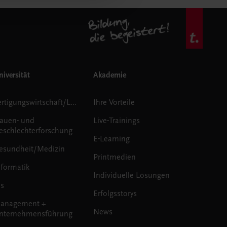
iversität
Akademie
Fertigungswirtschaft/Logistik
Ihre Vorteile
rauen- und
Live-Trainings
eschlechterforschung
E-Learning
esundheit/Medizin
Printmedien
nformatik
Individuelle Lösungen
us
Erfolgsstorys
anagement +
News
nternehmensführung