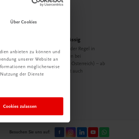
Über Cookies
Schnell und zuverlässig
Ihre Bestellung ist in der Regel in
edien anbieten zu können und
spätestens 48 Stunden bei
rwendung unserer Website an
Ihnen (innerhalb von Österreich) – ab
Informationen möglicherweise
29,00 EUR Bestellwert auch
 Nutzung der Dienste
versandkostenfrei.
mehr erfahren
Cookies zulassen
Besuchen Sie uns auf: