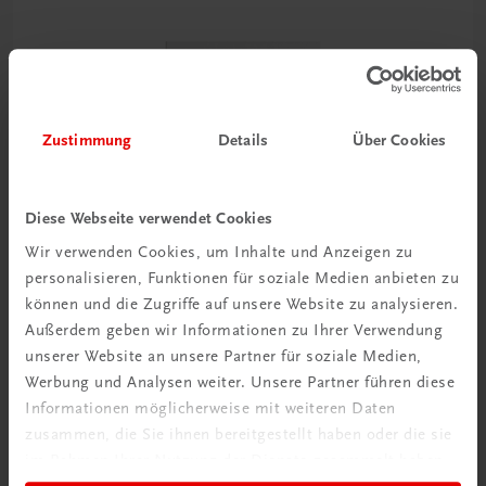
Zustimmung
Details
Über Cookies
Diese Webseite verwendet Cookies
Wir verwenden Cookies, um Inhalte und Anzeigen zu
personalisieren, Funktionen für soziale Medien anbieten zu
können und die Zugriffe auf unsere Website zu analysieren.
Außerdem geben wir Informationen zu Ihrer Verwendung
unserer Website an unsere Partner für soziale Medien,
Werbung und Analysen weiter. Unsere Partner führen diese
Sachbuch
Informationen möglicherweise mit weiteren Daten
Bergwandern in Oberösterreich
zusammen, die Sie ihnen bereitgestellt haben oder die sie
40 ausgewählte Touren zwischen Ennstal und
im Rahmen Ihrer Nutzung der Dienste gesammelt haben.
Salzkammergut