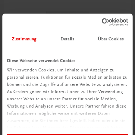
Zustimmung
Details
Über Cookies
Diese Webseite verwendet Cookies
Wir verwenden Cookies, um Inhalte und Anzeigen zu
personalisieren, Funktionen für soziale Medien anbieten zu
können und die Zugriffe auf unsere Website zu analysieren.
Außerdem geben wir Informationen zu Ihrer Verwendung
unserer Website an unsere Partner für soziale Medien,
Werbung und Analysen weiter. Unsere Partner führen diese
Sachbuch
Informationen möglicherweise mit weiteren Daten
Genusswandern in Oberösterreich
zusammen, die Sie ihnen bereitgestellt haben oder die sie
Die 40 schönsten Wege zu den besten Einkehrstationen
im Rahmen Ihrer Nutzung der Dienste gesammelt haben.