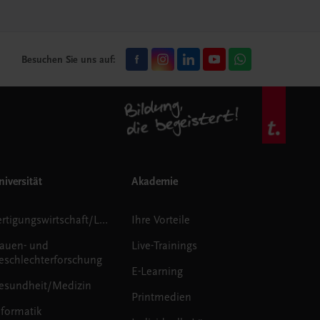
Besuchen Sie uns auf:
iversität
Akademie
Fertigungswirtschaft/Logistik
Ihre Vorteile
rauen- und
Live-Trainings
eschlechterforschung
E-Learning
esundheit/Medizin
Printmedien
nformatik