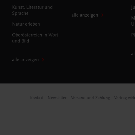
Kunst, Literatur und
J
Sprache
alle anzeigen
M
Natur erleben
U
Oberösterreich in Wort
P
und Bild
a
alle anzeigen
Kontakt
Newsletter
Versand und Zahlung
Vertrag wid