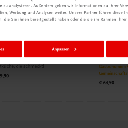
ite zu analysieren. Außerdem geben wir Informationen zu Ihrer Ve
edien, Werbung und Analysen weiter. Unsere Partner führen diese 
 die Sie ihnen bereitgestellt haben oder die sie im Rahmen Ihrer
tronomie
Gastronomie
ies
Anpassen
linarische Diätküche – Gesund
Kochen im g
chen für Genießer
Viele Portione
tküche, die schmeckt!
Gastronomie • 
Gemeinschafts
9,90
€ 64,90