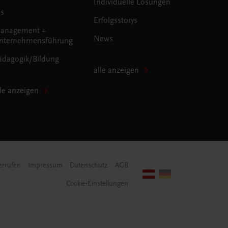
Individuelle Lösungen
us
Erfolgsstorys
anagement +
News
nternehmensführung
ädagogik/Bildung
alle anzeigen
lle anzeigen
errufen
Impressum
Datenschutz
AGB
Cookie-Einstellungen