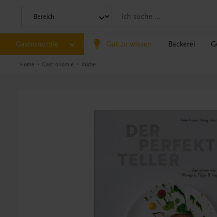
Gastronomie
Gut zu wissen
Bäckerei
G
Home
Gastronomie
Küche