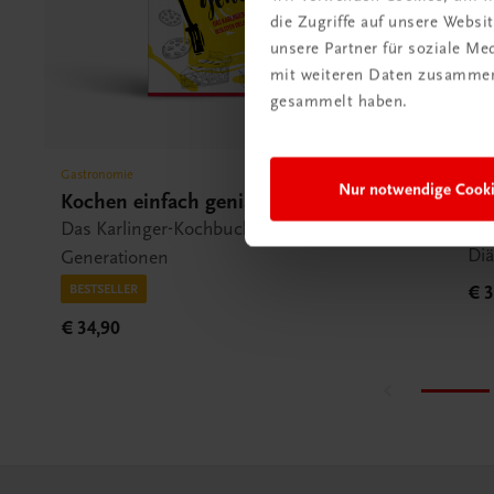
die Zugriffe auf unsere Webs
unsere Partner für soziale M
mit weiteren Daten zusammen,
gesammelt haben.
Gastronomie
Gas
Nur notwendige Cook
Kochen einfach genial
Ku
ko
Das Karlinger-Kochbuch – Begleiter vieler
Diä
Generationen
BESTSELLER
€ 3
€ 34,90