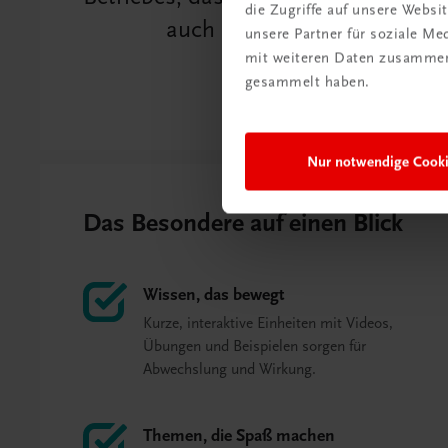
die Zugriffe auf unsere Webs
auch eine digitale Möglich
unsere Partner für soziale M
mit weiteren Daten zusammen,
gesammelt haben.
Christoph Wutzl (Le
Nur notwendige Cook
Das Besondere auf einen Blick
Wissen, das bewegt
Kurze, interaktive Einheiten mit Videos,
Übungen und Beispielen sorgen für
Abwechslung und Wirkung.
Themen, die Spaß machen