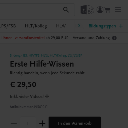
LPS/FSB
HLT/Kolleg
HLW
HTL/FS
Bildungstypen
LW/LWBF
i Ihnen, versandkostenfrei
ab 29,00 EUR –
Versand und Zahlung
Bildung
-
BS
,
HF/TFS
,
HLW
,
HLT/Kolleg
,
LW/LWBF
Erste Hilfe-Wissen
Richtig handeln, wenn jede Sekunde zählt
€ 29,50
Inkl. vieler
Videos
! ⛑️
Artikelnummer
49501041
In den Warenkorb