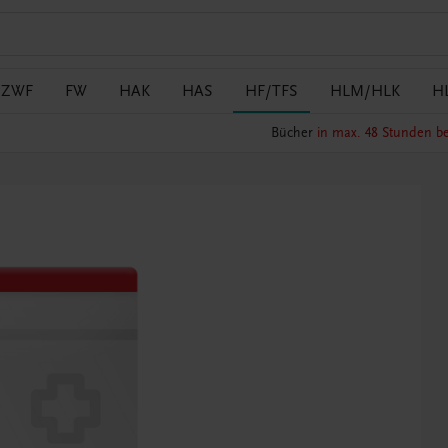
/ZWF
FW
HAK
HAS
HF/TFS
HLM/HLK
H
Bücher
in max. 48 Stunden be