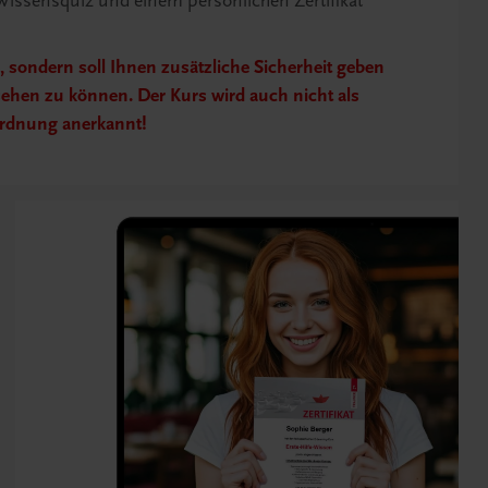
issensquiz und einem persönlichen Zertifikat
s
, sondern soll Ihnen zusätzliche Sicherheit geben
hsehen zu können.
Der Kurs wird auch nicht als
ordnung anerkannt!