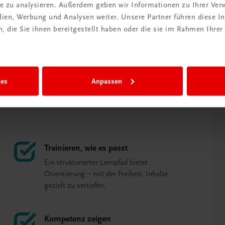
ite zu analysieren. Außerdem geben wir Informationen zu Ihrer Ve
keit zum Nachschauen haben.
edien, Werbung und Analysen weiter. Unsere Partner führen diese 
 die Sie ihnen bereitgestellt haben oder die sie im Rahmen Ihrer
itung TRAUNER Akademie)
ies
Anpassen
Trainieren, wie es passt
Ein strukturierter Lernpfad bietet
Orientierung – mit der Freiheit, Inhalte
gezielt zu vertiefen.
Kompetenz zeigen