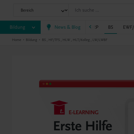
Bildung
VS
AHS
BAFEP/BASOP
News & Blog
BRP
BS
EWF
Home
Bildung
BS
,
HF/TFS
,
HLW
,
HLT/Kolleg
,
LW/LWBF