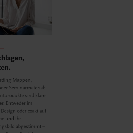
 –
hlagen,
en.
rding-Mappen,
oder Seminarmaterial:
ntprodukte sind klare
fer. Entweder im
esign oder exakt auf
he und Ihr
ngsbild abgestimmt –