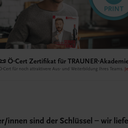
🏻‍🍳 Live-Trainings für Ihre Mitarbeiter/in
er offenes Seminarangebot im Überblick.
Jetzt entdecken & buch
er/innen sind der Schlüssel – wir lief