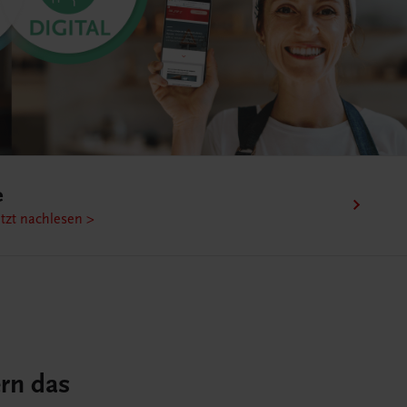
nen
en >
ern das