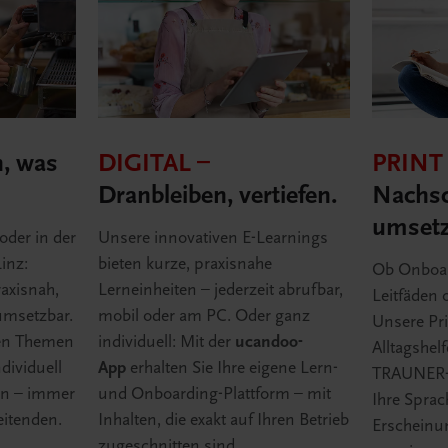
n, was
DIGITAL –
PRINT
Dranbleiben, vertiefen.
Nachsc
umsetz
oder in der
Unsere innovativen E-Learnings
inz:
bieten kurze, praxisnahe
Ob Onboa
axisnah,
Lerneinheiten – jederzeit abrufbar,
Leitfäden 
umsetzbar.
mobil oder am PC. Oder ganz
Unsere Pri
ten Themen
individuell: Mit der
ucandoo-
Alltagshel
ndividuell
App
erhalten Sie Ihre eigene Lern-
TRAUNER-D
ten – immer
und Onboarding-Plattform – mit
Ihre Sprac
eitenden.
Inhalten, die exakt auf Ihren Betrieb
Erscheinu
zugeschnitten sind.