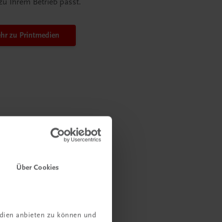
 zu Ihrem Betrieb passt.
hr zu Printmedien
snah und sofort
tenden werden
Über Cookies
klusive
edien anbieten zu können und
9001:2015 – Ihre Schulungen