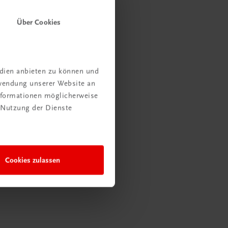
Über Cookies
edien anbieten zu können und
rwendung unserer Website an
Informationen möglicherweise
 Nutzung der Dienste
. Als Dankeschön ❤️
Cookies zulassen
estellwert).