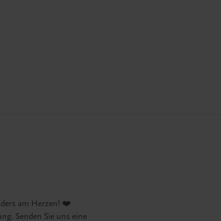
nders am Herzen! ❤️
ung. Senden Sie uns eine