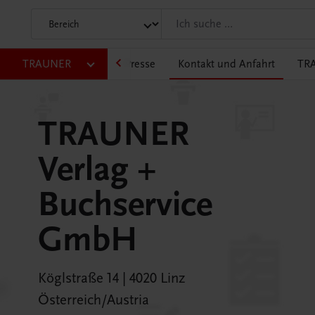
am
TRAUNER
Karriere & Jobs
Presse
Kontakt und Anfahrt
TRA
TRAUNER
Verlag +
Buchservice
GmbH
Köglstraße 14 | 4020 Linz
Österreich/Austria