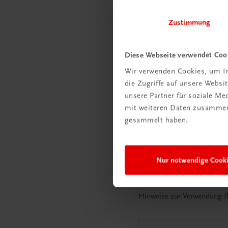
Zustimmung
PLZ
*
Stadt
*
Diese Webseite verwendet Coo
Wir verwenden Cookies, um In
die Zugriffe auf unsere Webs
unsere Partner für soziale M
Handynummer
mit weiteren Daten zusammen,
gesammelt haben.
Ich möchte über Neuigk
Nur notwendige Cook
erhalten Sie einen Rab
Hinweise zur Verwendung Ih