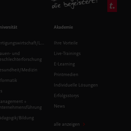
iversität
Akademie
Fertigungswirtschaft/Logistik
Ihre Vorteile
rauen- und
Live-Trainings
eschlechterforschung
E-Learning
esundheit/Medizin
Printmedien
nformatik
Individuelle Lösungen
us
Erfolgsstorys
anagement +
News
nternehmensführung
ädagogik/Bildung
alle anzeigen