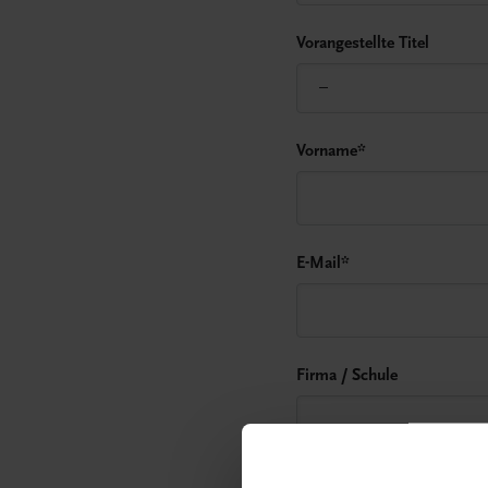
Vorangestellte Titel
Vorname
*
E-Mail
*
Firma / Schule
Straße
*