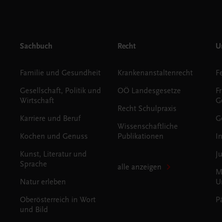
Sachbuch
Recht
Un
Familie und Gesundheit
Krankenanstaltenrecht
Gesellschaft, Politik und
OÖ Landesgesetze
F
Wirtschaft
G
Recht Schulpraxis
Karriere und Beruf
G
Wissenschaftliche
Kochen und Genuss
Publikationen
I
Kunst, Literatur und
J
Sprache
alle anzeigen
M
Natur erleben
U
Oberösterreich in Wort
P
und Bild