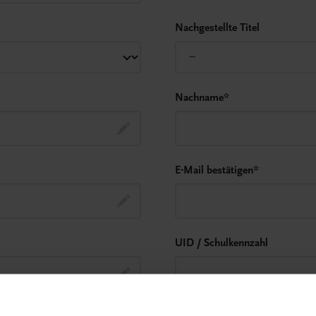
Nachgestellte Titel
Nachname
*
E-Mail bestätigen
*
UID / Schulkennzahl
Hausnummer
*