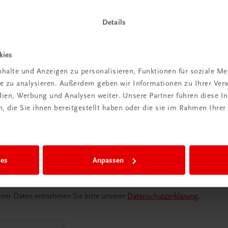
Details
Land
*
kies
halte und Anzeigen zu personalisieren, Funktionen für soziale M
ite zu analysieren. Außerdem geben wir Informationen zu Ihrer Ve
edien, Werbung und Analysen weiter. Unsere Partner führen diese 
Geburtsdatum
 die Sie ihnen bereitgestellt haben oder die sie im Rahmen Ihrer
eiten informiert werden (max. 4x im Jahr, jederzeit abbestellbar)
ies
Anpassen
attcode für eine versandkostenfreie Bestellung (unabhängig vom B
rer Daten entnehmen Sie bitte unserer
Datenschutzerklärung
.