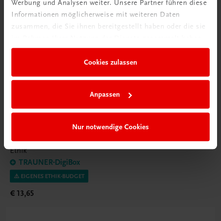
Werbung und Analysen weiter. Unsere Partner führen diese
Informationen möglicherweise mit weiteren Daten
zusammen, die Sie ihnen bereitgestellt haben oder die sie
im Rahmen Ihrer Nutzung der Dienste gesammelt haben.
Cookies zulassen
Anpassen
Nur notwendige Cookies
Bildung
Vielfalt (er)leben 2 – Ethik 2 BMS
Ethik
TRAUNER-DigiBox
⚠️ EIGENES ETHIK-BUDGET
€ 13,65