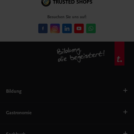
Besuchen Sie uns auf:
Bildung
VS
AHS
Gastronomie
BAFEP/BASOP
BRP
BS
Bäckerei
EWF/ZWF