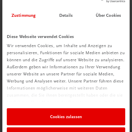
Zustimmung
Details
Über Cookies
Diese Webseite verwendet Cookies
Wir verwenden Cookies, um Inhalte und Anzeigen zu
personalisieren, Funktionen für soziale Medien anbieten zu
können und die Zugriffe auf unsere Website zu analysieren.
Außerdem geben wir Informationen zu Ihrer Verwendung
unserer Website an unsere Partner für soziale Medien,
Werbung und Analysen weiter. Unsere Partner führen diese
Universität
Informationen möglicherweise mit weiteren Daten
Wer bin ich eigentlich?
zusammen, die Sie ihnen bereitgestellt haben oder die sie
Gesundheit - Mensch - Gesellschaft, Band 21
im Rahmen Ihrer Nutzung der Dienste gesammelt haben.
€ 13,20
Cookies zulassen