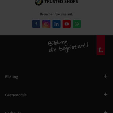
Besuchen Sie uns auf:
Bildung
VS
AHS
Gastronomie
BAFEP/BASOP
BRP
BS
Bäckerei
EWF/ZWF