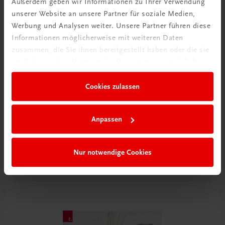
Außerdem geben wir Informationen zu Ihrer Verwendung
unserer Website an unsere Partner für soziale Medien,
Werbung und Analysen weiter. Unsere Partner führen diese
Informationen möglicherweise mit weiteren Daten
zusammen, die Sie ihnen bereitgestellt haben oder die sie
im Rahmen Ihrer Nutzung der Dienste gesammelt haben.
Bildung
Die Kaffeekenner
Cookies zulassen
TRAUNER-DigiBox
€ 19,90
Anpassen
Nur notwendige Cookies
E-Books