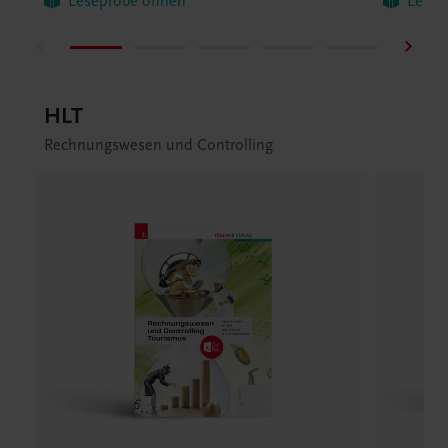
Leseprobe öffnen
Lesep
HLT
Rechnungswesen und Controlling