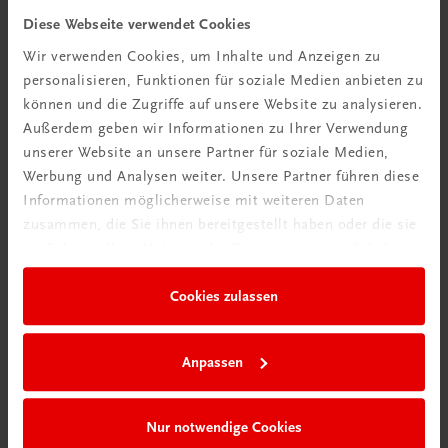
Diese Webseite verwendet Cookies
Wir verwenden Cookies, um Inhalte und Anzeigen zu
personalisieren, Funktionen für soziale Medien anbieten zu
können und die Zugriffe auf unsere Website zu analysieren.
Bildung
Bildung
Außerdem geben wir Informationen zu Ihrer Verwendung
Praxisblicke Tourismus 1./2. Sem. Kolleg
Praxisbl
unserer Website an unsere Partner für soziale Medien,
Betriebs- und Volkswirtschaft
Betriebs-
Werbung und Analysen weiter. Unsere Partner führen diese
TRAUNER-DigiBox
TRAUN
Informationen möglicherweise mit weiteren Daten
€ 30,78
€ 26,39
zusammen, die Sie ihnen bereitgestellt haben oder die sie
im Rahmen Ihrer Nutzung der Dienste gesammelt haben.
Leseprobe öffnen
Lesep
Cookies zulassen
Anpassen
Kolleg
Rechnungswesen und Controlling
Nur notwendige Cookies