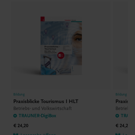
Bildung
Bildung
Praxisblicke Tourismus I HLT
Praxisbl
Betriebs- und Volkswirtschaft
Betriebs-
TRAUNER-DigiBox
TRAUN
€ 24,20
€ 24,20