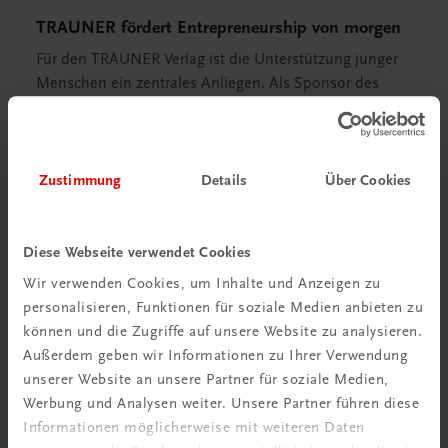
TRAUNER fördert Entrepreneurship von morgen
Für den TRAUNER Verlag ist die Unterstützung junger
Menschen ein zentrales Anliegen. Als Sponsor des
Wettbewerbs möchten wir Schülerinnen und Schüler
ermutigen, kreative Lösungen für aktuelle
Herausforderungen zu entwickeln und
unternehmerisches Denken aktiv zu leben.
Zustimmung
Details
Über Cookies
Vertreten wurde TRAUNER beim Landesfinale durch
Sonja Trauner
, die gemeinsam mit den weiteren
Diese Webseite verwendet Cookies
Partnern und Sponsoren die Siegerteams
Wir verwenden Cookies, um Inhalte und Anzeigen zu
auszeichnete.
personalisieren, Funktionen für soziale Medien anbieten zu
Der Next Generation Award zeigt Jahr für Jahr, wie
können und die Zugriffe auf unsere Website zu analysieren.
engagiert, ideenreich und zukunftsorientiert junge
Außerdem geben wir Informationen zu Ihrer Verwendung
Menschen denken. Genau diese Fähigkeiten werden
unserer Website an unsere Partner für soziale Medien,
die Wirtschaft von morgen prägen.
Werbung und Analysen weiter. Unsere Partner führen diese
Nächster Halt: Bundesfinale in Wien
Informationen möglicherweise mit weiteren Daten